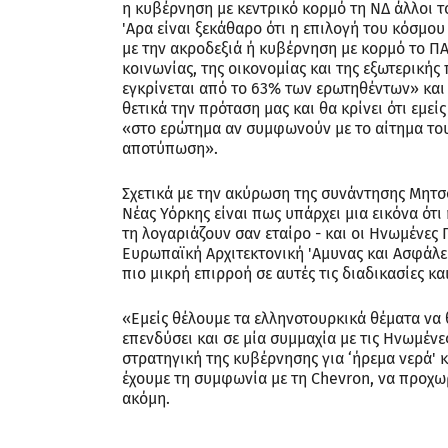
η κυβέρνηση με κεντρικό κορμό τη ΝΔ άλλοι τ
'Αρα είναι ξεκάθαρο ότι η επιλογή του κόσμου
με την ακροδεξιά ή κυβέρνηση με κορμό το Π
κοινωνίας, της οικονομίας και της εξωτερικής 
εγκρίνεται από το 63% των ερωτηθέντων» και 
θετικά την πρόταση μας και θα κρίνει ότι εμεί
«στο ερώτημα αν συμφωνούν με το αίτημα το
αποτύπωση».
Σχετικά με την ακύρωση της συνάντησης Μητσ
Νέας Υόρκης είναι πως υπάρχει μια εικόνα ότι
τη λογαριάζουν σαν εταίρο - και οι Ηνωμένες 
Ευρωπαϊκή Αρχιτεκτονική 'Αμυνας και Ασφάλεια
πιο μικρή επιρροή σε αυτές τις διαδικασίες κ
«Εμείς θέλουμε τα ελληνοτουρκικά θέματα να
επενδύσει και σε μία συμμαχία με τις Ηνωμένε
στρατηγική της κυβέρνησης για ‘ήρεμα νερά' κ
έχουμε τη συμφωνία με τη Chevron, να προχω
ακόμη.