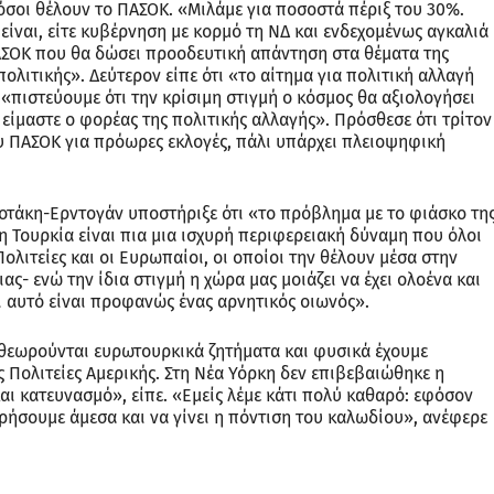
όσοι θέλουν το ΠΑΣΟΚ. «Μιλάμε για ποσοστά πέριξ του 30%.
 είναι, είτε κυβέρνηση με κορμό τη ΝΔ και ενδεχομένως αγκαλιά
ΑΣΟΚ που θα δώσει προοδευτική απάντηση στα θέματα της
πολιτικής». Δεύτερον είπε ότι «το αίτημα για πολιτική αλλαγή
«πιστεύουμε ότι την κρίσιμη στιγμή ο κόσμος θα αξιολογήσει
ς είμαστε ο φορέας της πολιτικής αλλαγής». Πρόσθεσε ότι τρίτον
υ ΠΑΣΟΚ για πρόωρες εκλογές, πάλι υπάρχει πλειοψηφική
οτάκη-Ερντογάν υποστήριξε ότι «το πρόβλημα με το φιάσκο τη
 η Τουρκία είναι πια μια ισχυρή περιφερειακή δύναμη που όλοι
Πολιτείες και οι Ευρωπαίοι, οι οποίοι την θέλουν μέσα στην
ς- ενώ την ίδια στιγμή η χώρα μας μοιάζει να έχει ολοένα και
αι αυτό είναι προφανώς ένας αρνητικός οιωνός».
 θεωρούνται ευρωτουρκικά ζητήματα και φυσικά έχουμε
ς Πολιτείες Αμερικής. Στη Νέα Υόρκη δεν επιβεβαιώθηκε η
αι κατευνασμό», είπε. «Εμείς λέμε κάτι πολύ καθαρό: εφόσον
ρήσουμε άμεσα και να γίνει η πόντιση του καλωδίου», ανέφερε