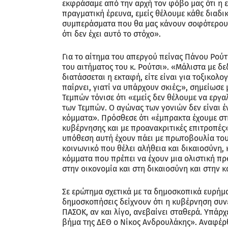
εκφράσαμε από την αρχή τον φόβο μας ότι η ε
πραγματική έρευνα, εμείς θέλουμε κάθε διαδι
συμπεράσματα που θα μας κάνουν σοφότερους
ότι δεν έχει αυτό το στόχο».
Για το αίτημα του απεργού πείνας Πάνου Ρούτ
του αιτήματος του κ. Ρούτσι». «Μάλιστα με δε
διατάσσεται η εκταφή, είτε είναι για τοξικολο
παίρνει, γιατί να υπάρχουν σκιές;», σημείωσε
Τεμπών τόνισε ότι «εμείς δεν θέλουμε να ερ
των Τεμπών. Ο αγώνας των γονιών δεν είναι έ
κόμματα». Πρόσθεσε ότι «έμπρακτα έχουμε στη
κυβέρνησης και με προανακριτικές επιτροπές» 
υπόθεση αυτή έχουν πάει με πρωτοβουλία του 
κοινωνικό που θέλει αλήθεια και δικαιοσύνη, 
κόμματα που πρέπει να έχουν μια ολιστική πρ
στην οικονομία και στη δικαιοσύνη και στην κ
Σε ερώτημα σχετικά με τα δημοσκοπικά ευρήματ
δημοσκοπήσεις δείχνουν ότι η κυβέρνηση συνε
ΠΑΣΟΚ, αν και λίγο, ανεβαίνει σταθερά. Υπάρ
βήμα της ΔΕΘ ο Νίκος Ανδρουλάκης». Αναφέρθηκ