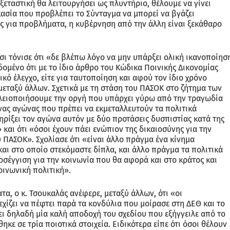
ξεταστική θα λειτουργήσει ως πλυντήριο, θέλουμε να γίνει
κασία που προβλέπει το Σύνταγμα να μπορεί να βγάζει
 για προβλήματα, η κυβέρνηση από την άλλη είναι ξεκάθαρο
σι τόνισε ότι «δε βλέπω λόγο να μην υπάρξει ολική ικανοποίησ
δομένο ότι με το ίδιο άρθρο του Κώδικα Ποινικής Δικονομίας
γικό έλεγχο, είτε για ταυτοποίηση και αφού τον ίδιο χρόνο
 μεταξύ άλλων. Σχετικά με τη στάση του ΠΑΣΟΚ στο ζήτημα των
γαλειοποιήσουμε την οργή που υπάρχει γύρω από την τραγωδία
νας αγώνας που πρέπει να εκμεταλλευτούν τα πολιτικά
ρίξει τον αγώνα αυτόν με δύο προτάσεις δυσπιστίας κατά της
και ότι «όσοι έχουν πάει ενώπιον της δικαιοσύνης για την
ΠΑΣΟΚ». Σχολίασε ότι «είναι άλλο πράγμα ένα κίνημα
και στο οποίο στεκόμαστε δίπλα, και άλλο πράγμα τα πολιτικά
οσέγγιση για την κοινωνία που θα αφορά και στο κράτος και
οινωνική πολιτική».
α, ο κ. Τσουκαλάς ανέφερε, μεταξύ άλλων, ότι «οι
χίζει να πέφτει παρά τα κονδύλια που μοίρασε στη ΔΕΘ και το
χει δηλαδή μία καλή αποδοχή του σχεδίου που εξήγγειλε από το
ε σε τρία ποιοτικά στοιχεία. Ειδικότερα είπε ότι όσοι θέλουν