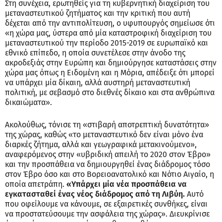
Στη συνέχεια, ερωτηθείς για τη κυβερνητική διαχείριση του
μεταναστευτικού ζητήματος και την κριτική που αυτή
δέχεται από την αντιπολίτευση, ο υφυπουργός σημείωσε ότι
«η χώρα μας, ύστερα από μία καταστροφική διαχείριση του
μεταναστευτικού την περίοδο 2015-2019 σε ευρωπαϊκό και
εθνικό επίπεδο, η οποία συνετέλεσε στην άνοδο της
ακροδεξιάς στην Ευρώπη και δημιούργησε καταστάσεις στην
χώρα μας όπως η Ειδομένη και η Μόρια, απέδειξε ότι μπορεί
να υπάρχει μία δίκαιη, αλλά αυστηρή μεταναστευτική
πολιτική, με σεβασμό στο διεθνές δίκαιο και στα ανθρώπινα
δικαιώματα».
Ακολούθως, τόνισε τη «στιβαρή αποτρεπτική δυνατότητα»
της χώρας, καθώς «το μεταναστευτικό δεν είναι μόνο ένα
διαρκές ζήτημα, αλλά και γεωγραφικά μετακινούμενο»,
αναφερόμενος στην «υβριδική απειλή το 2020 στον Έβρο»
και την προσπάθεια να δημιουργηθεί ένας διάδρομος τόσο
στον Έβρο όσο και στο Βορειοανατολικό και Νότιο Αιγαίο, η
οποία απετράπη.
«Υπάρχει μία νέα προσπάθεια να
εγκατασταθεί ένας νέος διάδρομος από τη Λιβύη.
Αυτό
που οφείλουμε να κάνουμε, σε εξαιρετικές συνθήκες, είναι
να προστατεύσουμε την ασφάλεια της χώρας». Διευκρίνισε