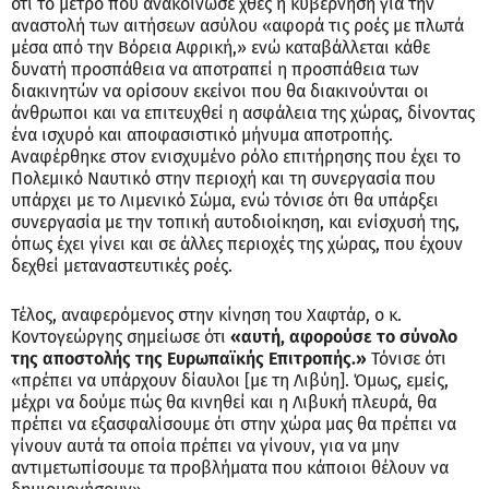
ότι το μέτρο που ανακοίνωσε χθες η κυβέρνηση για την
αναστολή των αιτήσεων ασύλου «αφορά τις ροές με πλωτά
μέσα από την Βόρεια Αφρική,» ενώ καταβάλλεται κάθε
δυνατή προσπάθεια να αποτραπεί η προσπάθεια των
διακινητών να ορίσουν εκείνοι που θα διακινούνται οι
άνθρωποι και να επιτευχθεί η ασφάλεια της χώρας, δίνοντας
ένα ισχυρό και αποφασιστικό μήνυμα αποτροπής.
Αναφέρθηκε στον ενισχυμένο ρόλο επιτήρησης που έχει το
Πολεμικό Ναυτικό στην περιοχή και τη συνεργασία που
υπάρχει με το Λιμενικό Σώμα, ενώ τόνισε ότι θα υπάρξει
συνεργασία με την τοπική αυτοδιοίκηση, και ενίσχυσή της,
όπως έχει γίνει και σε άλλες περιοχές της χώρας, που έχουν
δεχθεί μεταναστευτικές ροές.
Τέλος, αναφερόμενος στην κίνηση του Χαφτάρ, ο κ.
Κοντογεώργης σημείωσε ότι
«αυτή, αφορούσε το σύνολο
της αποστολής της Ευρωπαϊκής Επιτροπής.»
Τόνισε ότι
«πρέπει να υπάρχουν δίαυλοι [με τη Λιβύη]. Όμως, εμείς,
μέχρι να δούμε πώς θα κινηθεί και η Λιβυκή πλευρά, θα
πρέπει να εξασφαλίσουμε ότι στην χώρα μας θα πρέπει να
γίνουν αυτά τα οποία πρέπει να γίνουν, για να μην
αντιμετωπίσουμε τα προβλήματα που κάποιοι θέλουν να