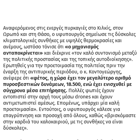
Αναφερόμενος στις ενεργές πυρκαγιές στο Κιλκίς, στον
Ωρωπό και στη Θάσο, ο υφυπουργός σημείωσε τις δύσκολες
κλιματολογικές συνθήκες με υψηλές θερμοκρασίες και
ανέμους, ωστόσο τόνισε ότι
«ο μηχανισμός
ανταποκρίνεται»
και διέκρινε «τον καλό συντονισμό μεταξύ
της πολιτικής προστασίας και της τοπικής αυτοδιοίκησης».
Ερωτηθείς για την προετοιμασία της πολιτείας πριν την
έναρξη της αντιπυρικής περιόδου, ο κ. Κοντογεώργης,
ανέφερε ότι
«φέτος, η χώρα έχει τον μεγαλύτερο αριθμό
πυροσβεστικών δυνάμεων, 18.500, ενώ έχει ενισχυθεί με
σύγχρονα μέσα επιτήρησης.
Πολλές φωτιές έχουν
εντοπιστεί στην αρχή τους μέσω drones και έχουν
αντιμετωπιστεί αμέσως. Επομένως, υπάρχει μία καλή
προετοιμασία». Εντούτοις, ο υφυπουργός κάλεσε για
επαγρύπνηση και προσοχή από όλους, καθώς «βρισκόμαστε
στην καρδιά του καλοκαιριού, με τις συνθήκες να είναι
δύσκολες».