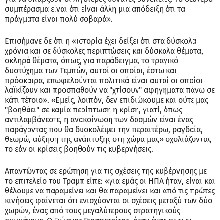
συμπέρασμα είναι ότι είναι άλλη μια απόδειξη ότι τα
πράγματα είναι πολύ σοβαρά».
Επισήμανε δε ότι η «ιστορία έχει δείξει ότι στα δύσκολα
χρόνια και σε δύσκολες περιπτώσεις και δύσκολα θέματα,
σκληρά θέματα, όπως, για παράδειγμα, το τραγικό
δυστύχημα των Τεμπών, αυτοί οι οποίοι, έστω και
πρόσκαιρα, επωφελούνται πολιτικά είναι αυτοί οι οποίοι
λαϊκίζουν και προσπαθούν να "χτίσουν" αφηγήματα πάνω σε
κάτι τέτοιο». «Εμείς, λοιπόν, δεν επιδιώκουμε και ούτε μας
"βοηθάει" σε καμία περίπτωση η κρίση, γιατί, όπως
αντιλαμβάνεστε, η ανακοίνωση των δασμών είναι ένας
παράγοντας που θα δυσκολέψει την περαιτέρω, ραγδαία,
θεωρώ, αύξηση της ανάπτυξης στη χώρα μας» σχολιάζοντας
το εάν οι κρίσεις βοηθούν τις κυβερνήσεις.
Απαντώντας σε ερώτηση για τις σχέσεις της κυβέρνησης με
το επιτελείο του Τραμπ είπε: «για εμάς οι ΗΠΑ ήταν, είναι και
θέλουμε να παραμείνει και θα παραμείνει και από τις πρώτες
κινήσεις φαίνεται ότι ενισχύονται οι σχέσεις μεταξύ των δύο
χωρών, ένας από τους μεγαλύτερους στρατηγικούς