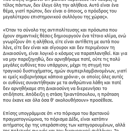
τέλος πάντων, δεν έλεγε όλη την αλήθεια. Αυτό είναι ένα
θέμα, γιατί πρώτον, δεν είναι ο όποιος, ο πρόεδρος του
μεγαλύτερου επιστημονικού συλλόγου της χώρας».
«Όταν το σύνολο της αντιπολίτευσης και πρόσωπα που
έχουν σημαντικές θέσεις δημιουργούν ένα τέτοιο κλίμα, ενώ
γνωρίζουν ότι η αλήθεια, είτε είναι αντίθετη με αυτά που
λένε, είτε δεν είναι και σίγουροι και δεν περιμένουν τη
Δικαιοσύνη, είναι λογικό ο κόσμος να παραπλανηθεί. Και για
να μην παρεξηγηθώ, δεν αρνηθήκαμε ποτέ, ούτε τις πολύ
μεγάλες ευθύνες που υπάρχουν, μέχρι τη στιγμή του
τραγικού δυστυχήματος, ημών συμπεριλαμβανομένων, γιατί
κι εμείς κυβερνήσαμε κάποια χρόνια-, οι οποίες όλες αυτές
οι ευθύνες συναντήθηκαν με τα ανθρώπινα λάθη και ποτέ
δεν αρνηθήκαμε στη Δικαιοσύνη να διερευνήσει το
οτιδήποτε. Απόδειξη η στάση Τριαντόπουλου, η πρόταση
που έκανε και όλα όσα θ' ακολουθήσουν» προσέθεσε.
Επίσης υπογράμμισε ότι «το πόρισμα του Βρετανού
πραγματογνώμονα, το πόρισμα Δέδε, είναι κατόπιν
αιτήματος όχι της υπεράσπισης των κατηγορουμένων, αλλά
της πολιτικής αγωγής και του δικηγορικού συλλόγου. Το