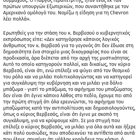
συμμάχους. Ο Γιώργος Γεραπετρίτης, ήταν ένας εκ των
πρώτων υπουργών Εξωτερικών, που συναντήθηκε με τον
Αμερικανό ομόλογό του. Νομίζω η είδηση για τη Chevron
λέει πολλά».
Ερωτηθείς για την στάση του κ. Βερβεσού ο κυβερνητικός
εκπρόσωπος είπε: «Δεν κατηγόρησε κάποιος λογικός
άνθρωπος τον κ. Βερβεσό για το γεγονός ότι δεν έδωσε στη
δημοσιότητα ένα στοιχείο μιας δικογραφίας που είναι σε
προδικασία, άρα διέπεται από την αρχή της μυστικότητας.
Αυτό το οποίο κατηγορούν πολλοί, και δικαίως, τον κύριο
Βερβεσό, είναι ότι, ενώ επέλεξε να φύγει από τον θεσμικό
του ρόλο και να μιλάει πολιτικολογώντας και να κατηγορεί
για συγκάλυψη την κυβέρνηση και να μιλάει για δόλιο
μπάζωμα - γιατί το μπάζωμα, το αφήγημα του μπαζώματος
δεν είναι ότι έγινε κάποιο λάθος στο πεδίο, έχουμε πει από
την πρώτη στιγμή ότι όλα ερευνώνται, το αφήγημα του
μπαζώματος κατά την αντιπολίτευση και δημοσιολογούντες,
όπως ο κύριος Βερβεσός, είναι ότι έγινε με σκοπό τη
συγκάλυψη, για να κρύψουμε κάτι. Σε μια στιγμή που
επέλεξε ο κύριος Βερβεσός, να μιλάει για όλα αυτά και ήξερε
κάτι πολύ ουσιώδες, που αποδεικνύει τα αντίθετα από αυτά
που έλεγε, σημαίνει ότι μάλλον κορόιδευε τον κόσμο, ή,