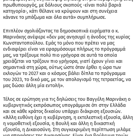
πρωθυπουργός, με δόλιους σκοπούς -είναι πολύ βαριά
κατηγορία-, κάτι θέλανε να κρύψουν και στη συνέχεια
κάνανε το μπάζωμα και όλα αυτά» συμπλήρωσε.
Επιπλέον σχολιάζοντας τα δημοσκοπικά ευρήματα ο κ.
Μαρινάκης ανέφερε «δεν μας ανησυχεί η άνοδος της κυρίας
Κωνσταντοπούλου. Εμάς το μόνο που πρέπει να μας
ενδιαφέρει είναι να εφαρμόσουμε πλήρως το πρόγραμμά
μας, να τρέξουμε πολύ πιο γρήγορα σε αυτά τα οποία
χρειάζεται να τρέξουν πιο γρήγορα, γιατί έχουν γίνει και
σημαντικά στη χώρα, ούτως ώστε όταν έρθει η ώρα των
εκλογών το 2027 και ο κόσμος βάλει δίπλα το πρόγραμμα
του 2023, το δικό μας, με τον απολογισμό της τετραετίας, να
μας δώσει άλλη μία εντολή».
Τέλος σε ερώτηση για τις δηλώσεις του Βαγγέλη Μαρινάκη ο
κυβερνητικός εκπρόσωπος υπογράμμισε ότι στην Ελλάδα
και σε κάθε κράτος δικαίου υπάρχει διάκριση εξουσιών.
«Άλλη ευθύνη έχει η κυβέρνηση, η εκτελεστική εξουσία, άλλη
η νομοθετική εξουσία, η Βουλή και άλλη η δικαστική
εξουσία, η Δικαιοσύνη. Στη συγκεκριμένη περίπτωση μιλάμε
για αποφάσεις της Δικαιοσύνης. Είναι ένα βούλευμα τριών