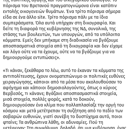
πόρισμα του Βρετανού πραγματογνώμονα είναι κατόπιν
εντολής οικογενειών θυμάτων. Ένα τρίτο πόρισμα σήμερα
είδα σε ένα άλλο site. Τρίτο πόρισμα πάλι με τα ίδια
συμπεράσματα. Όλα αυτά υπήρχαν στη δικογραφία. Και
δείτε τη διαφορά της κυβέρνησης της ΝΔ, συνολικά, της
στάσης των βουλευτών, των υπουργών, από τα υπόλοιπα
κόμματα. Εμείς δεν μπήκαμε στη διαδικασία να βγάζουμε
αποσπασματικά στοιχεία από τη δικογραφία και δεν είχαμε
και λόγο ούτε να τα έχουμε, ούτε να τα βγάζουμε για να
δημιουργούμε εντυπώσεις».
«Τι κάναν, ξεκάθαρα το λέω, αυτό το έκαναν τα κόμματα της
αντιπολίτευσης, έχουν ονοματεπώνυμο οι πολιτικές ευθύνες
χειραγώγησης, κάποιοι από τα μέσα που ακολουθούσαν το
αφήγημα και κάποιοι δημοσιολογούντες, όπως ο κύριος
Βερβεσός, τι κάνανε; Βγάζανε αποσπασμαστικά στοιχεία,
μισά στοιχεία, πολλές φορές, κατά το δοκούν,
δημιουργούσαν ένα κλίμα που πολλαπλασίαζε την οργή του
κόσμου και μετά μετέτρεπαν τη συζήτηση από το πεδίο των
σοβαρών ευθυνών, γιατί συνέβη το δυστύχημα αυτό, ποιοι
φταίνε; Τα ανθρώπινα λάθη, οι αδυναμίες. Πού τη
μετέφεραν; Στη συγκάλυψη, δηλαδή, ότι μια κυβέρνηση, ένας