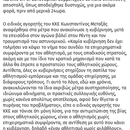
αποστολή, όπως αποδείχθηκε δυστυχώς, για μια ακόμα
φορά, πριν από μερικά 24ωρα.
Ο ειδικός αγορητής του ΚΚΕ Κωνσταντίνος Μεταξάς
αναφέρθηκε στα μέτρα που ανακοίνωσε η κυβέρνηση, μετά
τα επεισόδια στον αγώνα βόλεϊ στου Ρέντη και τον
τραυματισμό του αστυνομικού. «Καμία κυβέρνηση δεν έχει
τολμήσει να κόψει το νήμα που συνδέει τα επιχειρηματικά
συμφέροντα με τον αθλητισμό, με τους οπαδικούς στρατούς,
ακόμη και με τον ίδιο τον κρατικό μηχανισμό που κατά τα
άλλα θα έπρεπε α προστατεύει τους αθλητικούς χώρους.
Αντίθετα, όλες οι κυβερνήσεις στηρίζουν τη σαπίλα του
αθλητισμού-εμπόρευμα και της ομάδας-επιχείρησης, με
διάφορους τρόπους. Γι αυτό το λόγο, εδώ και χρόνια,
ανακυκλώνονται τα ίδια ακριβώς μέτρα αυστηροποίησης, τα
ιδιώνυμα αδικήματα, οι πρακτικές συλλογικής ευθύνης,
χωρίς κανένα απολύτως αποτέλεσμα, αφού δεν θίγεται ο
πυρήνας του προβλήματος», είπε ο ειδικός αγορητής του
ΚΚΕ και τόνισε ότι μόνη λύση, για την αντιμετώπιση της βίας
στους αθλητικούς χώρους, είναι ο αθλητισμός χωρίς
επιχειρηματικά συμφέροντα, σε αντίθεση με αυτό που κάνει
η κυβέρνηση, δηλαδή «έναν αθλητισμό χωρίς φιλάθλους».