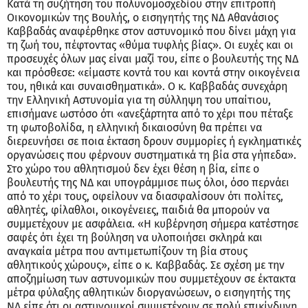
Κατά τη συζήτηση του πολυνομοσχεδίου στην επιτροπή
Οικονομικών της Βουλής, ο εισηγητής της ΝΔ Αθανάσιος
Καββαδάς αναφέρθηκε στον αστυνομικό που δίνει μάχη για
τη ζωή του, πέφτοντας «θύμα τυφλής βίας». Οι ευχές και οι
προσευχές όλων μας είναι μαζί του, είπε ο βουλευτής της ΝΔ
και πρόσθεσε: «είμαστε κοντά του και κοντά στην οικογένεια
του, ηθικά και συναισθηματικά». Ο κ. Καββαδάς συνεχάρη
την Ελληνική Αστυνομία για τη σύλληψη του υπαίτιου,
επισήμανε ωστόσο ότι «ανεξάρτητα από το χέρι που πέταξε
τη φωτοβολίδα, η ελληνική δικαιοσύνη θα πρέπει να
διερευνήσει σε ποια έκταση δρουν συμμορίες ή εγκληματικές
οργανώσεις που φέρνουν συστηματικά τη βία στα γήπεδα».
Στο χώρο του αθλητισμού δεν έχει θέση η βία, είπε ο
βουλευτής της ΝΔ και υπογράμμισε πως όλοι, όσο περνάει
από το χέρι τους, οφείλουν να διασφαλίσουν ότι πολίτες,
αθλητές, φίλαθλοι, οικογένειες, παιδιά θα μπορούν να
συμμετέχουν με ασφάλεια. «Η κυβέρνηση σήμερα κατέστησε
σαφές ότι έχει τη βούληση να υλοποιήσει σκληρά και
αναγκαία μέτρα που αντιμετωπίζουν τη βία στους
αθλητικούς χώρους», είπε ο κ. Καββαδάς. Σε σχέση με την
αποζημίωση των αστυνομικών που συμμετέχουν σε έκτακτα
μέτρα φύλαξης αθλητικών διοργανώσεων, ο εισηγητής της
ΝΔ είπε ότι οι αστυνομικοί συμμετέχουν σε πολύ επικίνδυνη