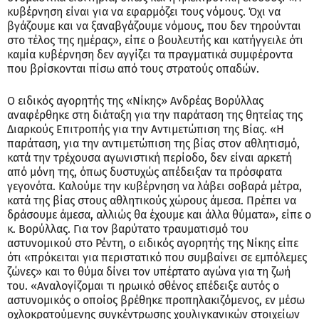
κυβέρνηση είναι για να εφαρμόζει τους νόμους. Όχι να
βγάζουμε και να ξαναβγάζουμε νόμους, που δεν τηρούνται
στο τέλος της ημέρας», είπε ο βουλευτής και κατήγγειλε ότι
καμία κυβέρνηση δεν αγγίζει τα πραγματικά συμφέροντα
που βρίσκονται πίσω από τους στρατούς οπαδών.
Ο ειδικός αγορητής της «Νίκης» Ανδρέας Βορύλλας
αναφέρθηκε στη διάταξη για την παράταση της θητείας της
Διαρκούς Επιτροπής για την Αντιμετώπιση της Βίας. «Η
παράταση, για την αντιμετώπιση της βίας στον αθλητισμό,
κατά την τρέχουσα αγωνιστική περίοδο, δεν είναι αρκετή
από μόνη της, όπως δυστυχώς απέδειξαν τα πρόσφατα
γεγονότα. Καλούμε την κυβέρνηση να λάβει σοβαρά μέτρα,
κατά της βίας στους αθλητικούς χώρους άμεσα. Πρέπει να
δράσουμε άμεσα, αλλιώς θα έχουμε και άλλα θύματα», είπε ο
κ. Βορύλλας. Για τον βαρύτατο τραυματισμό του
αστυνομικού στο Ρέντη, ο ειδικός αγορητής της Νίκης είπε
ότι «πρόκειται για περιστατικό που συμβαίνει σε εμπόλεμες
ζώνες» και το θύμα δίνει τον υπέρτατο αγώνα για τη ζωή
του. «Αναλογίζομαι τι ηρωικό σθένος επέδειξε αυτός ο
αστυνομικός ο οποίος βρέθηκε προπηλακιζόμενος, εν μέσω
οχλοκρατούμενης συγκέντρωσης χουλιγκανικών στοιχείων