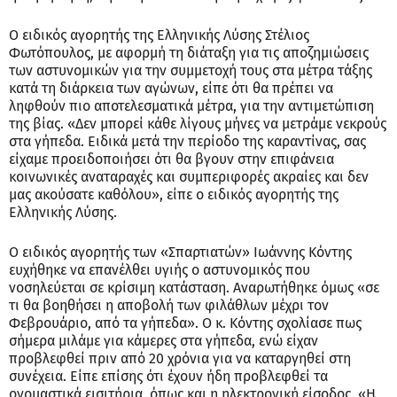
Ο ειδικός αγορητής της Ελληνικής Λύσης Στέλιος
Φωτόπουλος, με αφορμή τη διάταξη για τις αποζημιώσεις
των αστυνομικών για την συμμετοχή τους στα μέτρα τάξης
κατά τη διάρκεια των αγώνων, είπε ότι θα πρέπει να
ληφθούν πιο αποτελεσματικά μέτρα, για την αντιμετώπιση
της βίας. «Δεν μπορεί κάθε λίγους μήνες να μετράμε νεκρούς
στα γήπεδα. Ειδικά μετά την περίοδο της καραντίνας, σας
είχαμε προειδοποιήσει ότι θα βγουν στην επιφάνεια
κοινωνικές αναταραχές και συμπεριφορές ακραίες και δεν
μας ακούσατε καθόλου», είπε ο ειδικός αγορητής της
Ελληνικής Λύσης.
Ο ειδικός αγορητής των «Σπαρτιατών» Ιωάννης Κόντης
ευχήθηκε να επανέλθει υγιής ο αστυνομικός που
νοσηλεύεται σε κρίσιμη κατάσταση. Αναρωτήθηκε όμως «σε
τι θα βοηθήσει η αποβολή των φιλάθλων μέχρι τον
Φεβρουάριο, από τα γήπεδα». Ο κ. Κόντης σχολίασε πως
σήμερα μιλάμε για κάμερες στα γήπεδα, ενώ είχαν
προβλεφθεί πριν από 20 χρόνια για να καταργηθεί στη
συνέχεια. Είπε επίσης ότι έχουν ήδη προβλεφθεί τα
ονομαστικά εισιτήρια, όπως και η ηλεκτρονική είσοδος. «Η