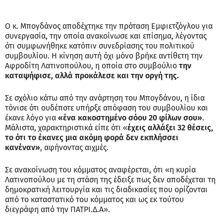
Ο κ. Μπογδάνος αποδέχτηκε την πρόταση Εμφιετζόγλου για
συνεργασία, την οποία ανακοίνωσε και επίσημα, λέγοντας
ότι συμφωνήθηκε κατόπιν συνεδρίασης του πολιτικού
συμβουλίου. Η κίνηση αυτή όχι μόνο βρήκε αντίθετη την
Αφροδίτη Λατινοπούλου, η οποία στο συμβούλιο
την
καταψήφισε, αλλά προκάλεσε και την οργή της.
Σε σχόλιο κάτω από την ανάρτηση του Μπογδάνου, η ίδια
τόνισε ότι ουδέποτε υπήρξε απόφαση του συμβουλίου και
έκανε λόγο για
«ένα κακοστημένο σόου 20 φίλων σου»
.
Μάλιστα, χαρακτηριστικά είπε ότι «
έχεις αλλάξει 32 θέσεις,
το ότι το έκανες μια ακόμη φορά δεν εκπλήσσει
κανέναν»
, αφήνοντας αιχμές.
Σε ανακοίνωση του κόμματος αναφέρεται, ότι «η κυρία
Λατινοπούλου με τη στάση της έδειξε πως δεν αποδέχεται τη
δημοκρατική λειτουργία και τις διαδικασίες που ορίζονται
από το καταστατικό του κόμματος και ως εκ τούτου
διεγράφη από την ΠΑΤΡΙ.Δ.Α».