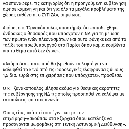
να επαναφέρει τις κατηγορίες ότι η προηγούμενη κυβέρνηση
άφησε καμένη γη και ότι για όλα τα μεγάλα προβλήματα της
χώρας ευθύνεται ο ΣΥΡΙΖΑ», σημείωσε.
Ακόμα, ο κ. Τζανακόπουλος υποστήριξε ότι «αποδείχθηκε
άνθρακας ο θησαυρός που υποσχόταν η ΝΔ για τη μείωση
των πρωτογενών πλεονασμάτων και αυτό φάνηκε και από το
ταξίδι του πρωθυπουργού στο Παρίσι όπου καμία κουβέντα
για το θέμα αυτό δεν έγινε».
«Ακόμα δεν είπατε πού θα βρεθούν τα λεφτά για να
καλυφθεί το κενό από τις φορολογικές ελαφρύνσεις ύψους
1,5 δισ. ευρώ στις επιχειρήσεις που υπόσχεστε», πρόσθεσε.
Ο κ. Τζανακόπουλος μίλησε ακόμα για θεσμικές ακρότητες
της κυβέρνησης της ΝΔ τις οποίες προσπαθεί να καλύψει με
εντυπώσεις και επικοινωνία.
Όπως είπε, «κάτι τέτοιο έγινε και με την
επιχείρηση-«σκούπα» στα Εξάρχεια όπου κατέληξε να
προσάγονται μωρομάνες στη Γενική Αστυνομική Διεύθυνση».