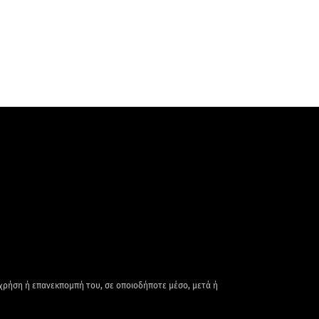
 χρήση ή επανεκπομπή του, σε οποιοδήποτε μέσο, μετά ή