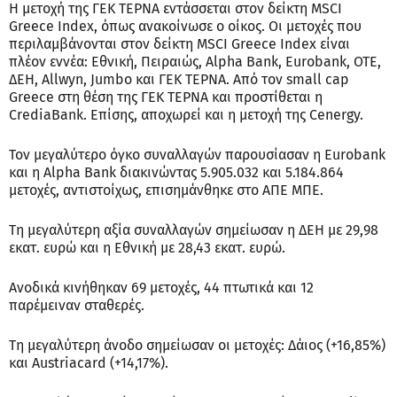
Η μετοχή της ΓΕΚ ΤΕΡΝΑ εντάσσεται στον δείκτη MSCI
Greece Index, όπως ανακοίνωσε ο οίκος. Οι μετοχές που
περιλαμβάνονται στον δείκτη MSCI Greece Index είναι
πλέον εννέα: Εθνική, Πειραιώς, Alpha Bank, Eurobank, ΟΤΕ,
ΔΕΗ, Allwyn, Jumbo και ΓΕΚ ΤΕΡΝΑ. Από τον small cap
Greece στη θέση της ΓΕΚ ΤΕΡΝΑ και προστίθεται η
CrediaBank. Επίσης, αποχωρεί και η μετοχή της Cenergy.
Τον μεγαλύτερο όγκο συναλλαγών παρουσίασαν η Eurobank
και η Alpha Bank διακινώντας 5.905.032 και 5.184.864
μετοχές, αντιστοίχως, επισημάνθηκε στο ΑΠΕ ΜΠΕ.
Τη μεγαλύτερη αξία συναλλαγών σημείωσαν η ΔΕΗ με 29,98
εκατ. ευρώ και η Εθνική με 28,43 εκατ. ευρώ.
Ανοδικά κινήθηκαν 69 μετοχές, 44 πτωτικά και 12
παρέμειναν σταθερές.
Τη μεγαλύτερη άνοδο σημείωσαν οι μετοχές: Δάιος (+16,85%)
και Austriacard (+14,17%).