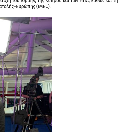
ετοχή του Ισραήλ, της Κύπρου και των ΗΠΑ, καθώς και τη
νατολής–Ευρώπης (IMEC).