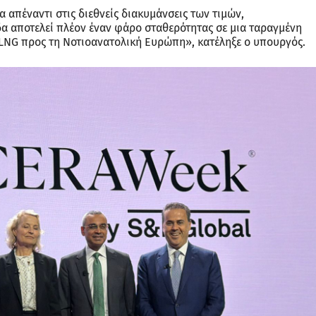
απέναντι στις διεθνείς διακυμάνσεις των τιμών,
α αποτελεί πλέον έναν φάρο σταθερότητας σε μια ταραγμένη
ό LNG προς τη Νοτιοανατολική Ευρώπη», κατέληξε ο υπουργός.