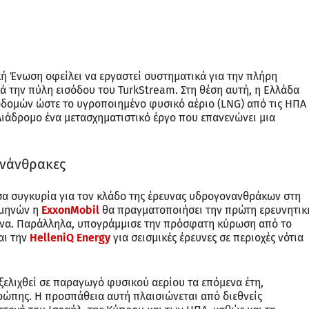
 Ένωση οφείλει να εργαστεί συστηματικά για την πλήρη
ά την πύλη εισόδου του TurkStream. Στη θέση αυτή, η Ελλάδα
δομών ώστε το υγροποιημένο φυσικό αέριο (LNG) από τις ΗΠΑ
Διάδρομο ένα μετασχηματιστικό έργο που επανενώνει μια
ονάνθρακες
σα συγκυρία για τον κλάδο της έρευνας υδρογονανθράκων στη
 μηνών η
ExxonMobil
θα πραγματοποιήσει την πρώτη ερευνητικ
ιώνα. Παράλληλα, υπογράμμισε την πρόσφατη κύρωση από το
αι την
HelleniQ Energy
για σεισμικές έρευνες σε περιοχές νότια
εξελιχθεί σε παραγωγό φυσικού αερίου τα επόμενα έτη,
υρώπης. Η προσπάθεια αυτή πλαισιώνεται από διεθνείς