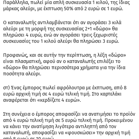
Παράλληλα, πωλεί μία απλή συσκευασία 1 κιλού, της ίδιας
μάρκας αλεύρι, με έκπτωση 50% από 2 ευρώ σε 1 ευρώ.
Ο καταναλωτής αντιλαμβάνεται ότι αν αγοράσει 3 κιλά
αλεύρι με τη μορφή της συσκευασίας 2+1 «δώρο» θα
πληρώσει 4 ευρώ, ενώ αν αγοράσει τρεις ξεχωριστές
συσκευασίες του 1 κιλού αλεύρι θα πληρώσει 3 ευρώ.
Προφανώς, και σε αυτήν την περίπτωση, η λέξη «δώρο»
είναι πλασματική, αφού αν ο καταναλωτής επιλέξει το
«δώρο» θα πληρώσει περισσότερα χρήματα για την ίδια
ποσότητα αλεύρι.
στ) Ένας έμπορος πωλεί αφρόλουτρα με έκπτωση, από 8
ευρώ αρχική τιμή σε 4 ευρώ τελική τιμή. Στο καρτελάκι
αναφέρεται ότι «κερδίζετε 4 ευρώ».
Στη συνέχεια ο έμπορος αποφασίζει να ανατιμήσει το προϊόν
από 4 ευρώ τελική τιμή σε 5 ευρώ τελική τιμή. Προκειμένου
να κάνει την ανατίμηση λιγότερο αντιληπτή από τον
καταναλωτή, αποφασίζει να «φουσκώσει» την αρχική τιμή
από 8 ευρώ σε 10 ευρώ.