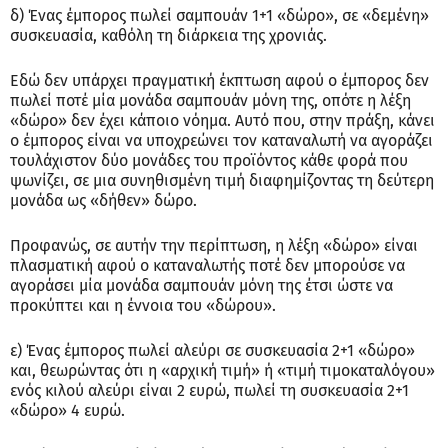
δ) Ένας έμπορος πωλεί σαμπουάν 1+1 «δώρο», σε «δεμένη»
συσκευασία, καθόλη τη διάρκεια της χρονιάς.
Εδώ δεν υπάρχει πραγματική έκπτωση αφού ο έμπορος δεν
πωλεί ποτέ μία μονάδα σαμπουάν μόνη της, οπότε η λέξη
«δώρο» δεν έχει κάποιο νόημα. Αυτό που, στην πράξη, κάνει
ο έμπορος είναι να υποχρεώνει τον καταναλωτή να αγοράζει
τουλάχιστον δύο μονάδες του προϊόντος κάθε φορά που
ψωνίζει, σε μια συνηθισμένη τιμή διαφημίζοντας τη δεύτερη
μονάδα ως «δήθεν» δώρο.
Προφανώς, σε αυτήν την περίπτωση, η λέξη «δώρο» είναι
πλασματική αφού ο καταναλωτής ποτέ δεν μπορούσε να
αγοράσει μία μονάδα σαμπουάν μόνη της έτσι ώστε να
προκύπτει και η έννοια του «δώρου».
ε) Ένας έμπορος πωλεί αλεύρι σε συσκευασία 2+1 «δώρο»
και, θεωρώντας ότι η «αρχική τιμή» ή «τιμή τιμοκαταλόγου»
ενός κιλού αλεύρι είναι 2 ευρώ, πωλεί τη συσκευασία 2+1
«δώρο» 4 ευρώ.