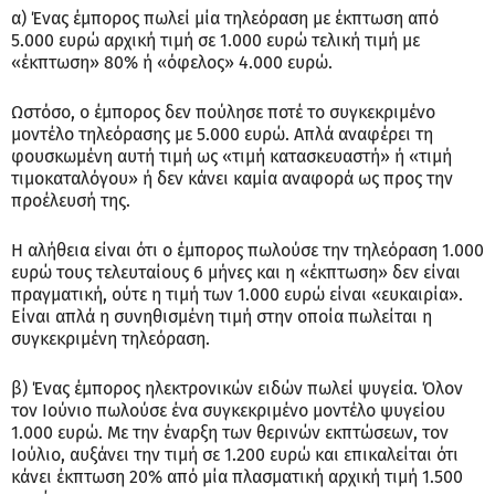
α) Ένας έμπορος πωλεί μία τηλεόραση με έκπτωση από
5.000 ευρώ αρχική τιμή σε 1.000 ευρώ τελική τιμή με
«έκπτωση» 80% ή «όφελος» 4.000 ευρώ.
Ωστόσο, ο έμπορος δεν πούλησε ποτέ το συγκεκριμένο
μοντέλο τηλεόρασης με 5.000 ευρώ. Απλά αναφέρει τη
φουσκωμένη αυτή τιμή ως «τιμή κατασκευαστή» ή «τιμή
τιμοκαταλόγου» ή δεν κάνει καμία αναφορά ως προς την
προέλευσή της.
Η αλήθεια είναι ότι ο έμπορος πωλούσε την τηλεόραση 1.000
ευρώ τους τελευταίους 6 μήνες και η «έκπτωση» δεν είναι
πραγματική, ούτε η τιμή των 1.000 ευρώ είναι «ευκαιρία».
Είναι απλά η συνηθισμένη τιμή στην οποία πωλείται η
συγκεκριμένη τηλεόραση.
β) Ένας έμπορος ηλεκτρονικών ειδών πωλεί ψυγεία. Όλον
τον Ιούνιο πωλούσε ένα συγκεκριμένο μοντέλο ψυγείου
1.000 ευρώ. Με την έναρξη των θερινών εκπτώσεων, τον
Ιούλιο, αυξάνει την τιμή σε 1.200 ευρώ και επικαλείται ότι
κάνει έκπτωση 20% από μία πλασματική αρχική τιμή 1.500