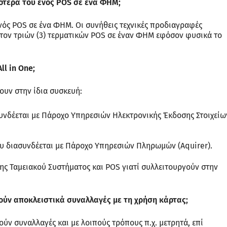
σότερα του ενός POS σε ένα ΦΗΜ;
νός POS σε ένα ΦΗΜ. Οι συνήθεις τεχνικές προδιαγραφές
τον τριών (3) τερματικών POS σε έναν ΦΗΜ εφόσον φυσικά το
ll in One;
ουν στην ίδια συσκευή:
υνδέεται με Πάροχο Υπηρεσιών Ηλεκτρονικής Έκδοσης Στοιχείω
υ διασυνδέεται με Πάροχο Υπηρεσιών Πληρωμών (Aquirer).
ης Ταμειακού Συστήματος και POS γιατί συλλειτουργούν στην
γούν αποκλειστικά συναλλαγές με τη χρήση κάρτας;
γούν συναλλαγές και με λοιπούς τρόπους π.χ. μετρητά, επί