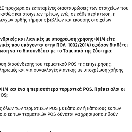
ΑΔΕ προχωρά σε εκτεταμένες διασταυρώσεις των στοιχείων που
αθώς και στοιχείων τρίτων, ενώ, σε κάθε περίπτωση, η
λέγχων ορθής τήρησης βιβλίων και έκδοσης στοιχείων
χονδρικές και λιανικές με υποχρέωση χρήσης ΦΗΜ είτε
ικές που υπάγονται στην ΠΟΛ. 1002/2014) εφόσον διαθέτει
έωση να το διασυνδέσει με το Ταμειακό της Σύστημα;
ση διασύνδεσης του τερματικού POS της επιχείρησης,
πληρωμές και για συναλλαγές λιανικής με υποχρέωση χρήσης
ΦΗΜ και ένα ή περισσότερα τερματικά POS. Πρέπει όλοι οι
POS;
 όλων των τερματικών POS με κάποιον ή κάποιους εκ των
οιο εκ των τερματικών POS δύναται να χρησιμοποιηθούν