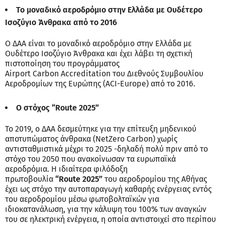
Το μοναδικό αεροδρόμιο στην Ελλάδα με
Ουδέτερο
Ισοζύγιο Άνθρακα από το 2016
Ο ΔΑΑ είναι το μοναδικό αεροδρόμιο στην Ελλάδα με
Ουδέτερο Ισοζύγιο Άνθρακα και έχει λάβει τη σχετική
πιστοποίηση του προγράμματος
Airport Carbon Accreditation του Διεθνούς Συμβουλίου
Αεροδρομίων της Ευρώπης (ACI-Europe) από το 2016.
Ο στόχος
“
Route
2025”
Το 2019, ο ΔΑΑ δεσμεύτηκε για την επίτευξη μηδενικού
αποτυπώματος άνθρακα (NetZero Carbon) χωρίς
αντισταθμιστικά μέχρι το 2025 -δηλαδή πολύ πριν από το
στόχο του 2050 που ανακοίνωσαν τα ευρωπαϊκά
αεροδρόμια. Η ιδιαίτερα φιλόδοξη
πρωτοβουλία
“Route 2025”
του αεροδρομίου της Αθήνας
έχει ως στόχο την αυτοπαραγωγή καθαρής ενέργειας εντός
του αεροδρομίου μέσω φωτοβολταϊκών για
ιδιοκατανάλωση, για την κάλυψη του 100% των αναγκών
του σε ηλεκτρική ενέργεια, η οποία αντιστοιχεί στο περίπου