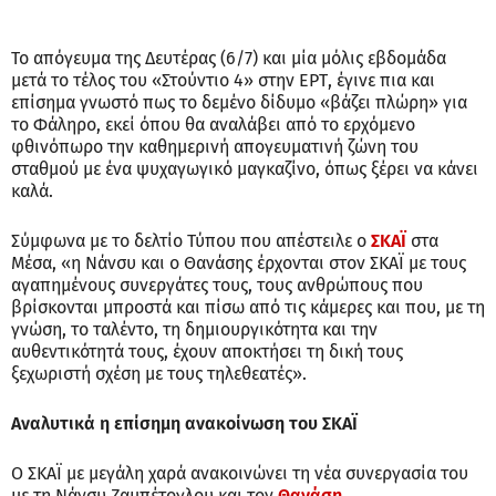
Το απόγευμα της Δευτέρας (6/7) και μία μόλις εβδομάδα
μετά το τέλος του «Στούντιο 4» στην ΕΡΤ, έγινε πια και
επίσημα γνωστό πως το δεμένο δίδυμο «βάζει πλώρη» για
το Φάληρο, εκεί όπου θα αναλάβει από το ερχόμενο
φθινόπωρο την καθημερινή απογευματινή ζώνη του
σταθμού με ένα ψυχαγωγικό μαγκαζίνο, όπως ξέρει να κάνει
καλά.
Σύμφωνα με το δελτίο Τύπου που απέστειλε ο
ΣΚΑΪ
στα
Μέσα, «η Νάνσυ και ο Θανάσης έρχονται στον ΣΚΑΪ με τους
αγαπημένους συνεργάτες τους, τους ανθρώπους που
βρίσκονται μπροστά και πίσω από τις κάμερες και που, με τη
γνώση, το ταλέντο, τη δημιουργικότητα και την
αυθεντικότητά τους, έχουν αποκτήσει τη δική τους
ξεχωριστή σχέση με τους τηλεθεατές».
Αναλυτικά η επίσημη ανακοίνωση του ΣΚΑΪ
Ο ΣΚΑΪ με μεγάλη χαρά ανακοινώνει τη νέα συνεργασία του
με τη Νάνσυ Ζαμπέτογλου και τον
Θανάση