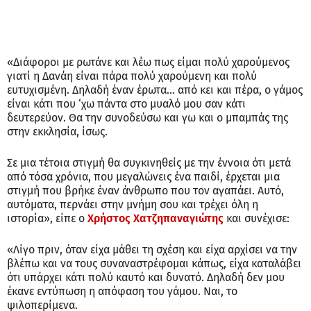
«Διάφοροι με ρωτάνε και λέω πως είμαι πολύ χαρούμενος
γιατί η Δανάη είναι πάρα πολύ χαρούμενη και πολύ
ευτυχισμένη. Δηλαδή έναν έρωτα… από κει και πέρα, ο γάμος
είναι κάτι που ‘χω πάντα στο μυαλό μου σαν κάτι
δευτερεύον. Θα την συνοδεύσω και γω και ο μπαμπάς της
στην εκκλησία, ίσως.
Σε μια τέτοια στιγμή θα συγκινηθείς με την έννοια ότι μετά
από τόσα χρόνια, που μεγαλώνεις ένα παιδί, έρχεται μια
στιγμή που βρήκε έναν άνθρωπο που τον αγαπάει. Αυτό,
αυτόματα, περνάει στην μνήμη σου και τρέχει όλη η
ιστορία», είπε ο
Χρήστος Χατζηπαναγιώτης
και συνέχισε:
«Λίγο πριν, όταν είχα μάθει τη σχέση και είχα αρχίσει να την
βλέπω και να τους συναναστρέφομαι κάπως, είχα καταλάβει
ότι υπάρχει κάτι πολύ καυτό και δυνατό. Δηλαδή δεν μου
έκανε εντύπωση η απόφαση του γάμου. Ναι, το
ψιλοπερίμενα.