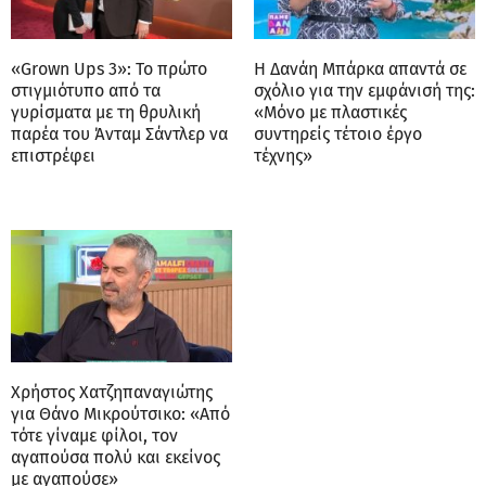
«Grown Ups 3»: Το πρώτο
Η Δανάη Μπάρκα απαντά σε
στιγμιότυπο από τα
σχόλιο για την εμφάνισή της:
γυρίσματα με τη θρυλική
«Μόνο με πλαστικές
παρέα του Άνταμ Σάντλερ να
συντηρείς τέτοιο έργο
επιστρέφει
τέχνης»
Χρήστος Χατζηπαναγιώτης
για Θάνο Μικρούτσικο: «Από
τότε γίναμε φίλοι, τον
αγαπούσα πολύ και εκείνος
με αγαπούσε»