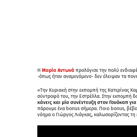
Η
Μαρία Αντωνά
προλόγισε την πολύ ενδιαφέ
-όπως ήταν αναμενόμενο- δεν έλειψαν τα πονη
«Την Κυριακή στην εκπομπή της Κατερίνας Κα
σύντροφό του, την Εστρέλλα. Στην εκπομπή δο
κάνεις και μία συνέντευξη στον Γουόκαπ για 
πάρουμε ένα bonus σήμερα. Ποιο bonus, βέβαι
νόημα ο Γιώργος Λιάγκας, καλωσορίζοντας τη