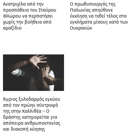
Ανατριχίλα από την
Ο πρωθυπουργός της
προσπάθεια του Σταύρου
Πολωνίας απηύθυνε
Φλώρου να περπατήσει
έκκληση να τεθεί τέλος στα
χωρίς την βοήθεια από
εγκλήματα μίσους κατά των
αμαξίδιο
Ουκρανών
Άγριος ξυλοδαρμός εγκύου
από τον πρώην σύντροφό
της στην Καλλιθέα – Ο
δράστης κατηγορείται για
απόπειρα ανθρωποκτονίας
και διακοπή κύησης