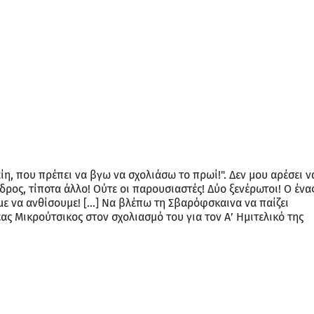
ίη, που πρέπει να βγω να σχολιάσω το πρωί!". Δεν μου αρέσει ν
ρος, τίποτα άλλο! Ούτε οι παρουσιαστές! Δύο ξενέρωτοι! Ο ένα
με να ανθίσουμε! […] Να βλέπω τη Σβαρόφσκαινα να παίζει
ας Μικρούτσικος στον σχολιασμό του για τον Α’ Ημιτελικό της