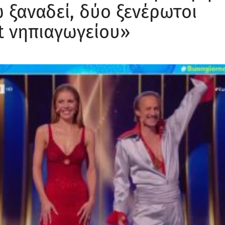
 ξαναδεί, δύο ξενέρωτοι
t νηπιαγωγείου»