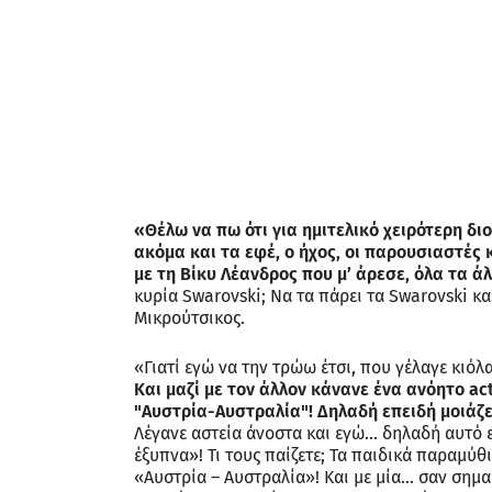
«Θέλω να πω ότι για ημιτελικό χειρότερη δι
ακόμα και τα εφέ, ο ήχος, οι παρουσιαστές 
με τη Βίκυ Λέανδρος που μ’ άρεσε, όλα τα άλ
κυρία Swarovski; Να τα πάρει τα Swarovski κα
Μικρούτσικος.
«Γιατί εγώ να την τρώω έτσι, που γέλαγε κιό
Και μαζί με τον άλλον κάνανε ένα ανόητο ac
"Αυστρία-Αυστραλία"! Δηλαδή επειδή μοιάζει
Λέγανε αστεία άνοστα και εγώ… δηλαδή αυτό ε
έξυπνα»! Τι τους παίζετε; Τα παιδικά παραμύ
«Αυστρία – Αυστραλία»! Και με μία… σαν σημαί