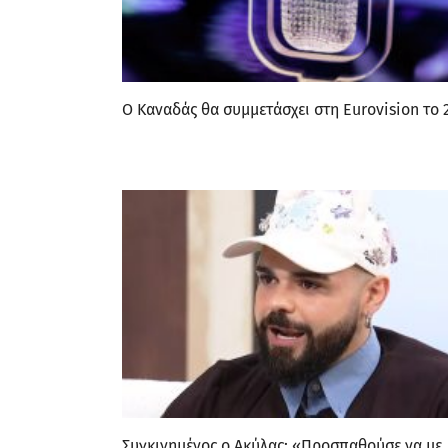
Ο Καναδάς θα συμμετάσχει στη Eurovision το 
Συγκινημένος ο Ακύλας: «Προσπαθούσε να με