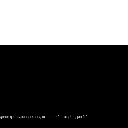
 χρήση ή επανεκπομπή του, σε οποιοδήποτε μέσο, μετά ή