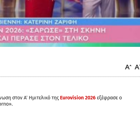
νωση στον Α΄ Ημιτελικό της
Eurovision 2026
εξέφρασε ο
orno».