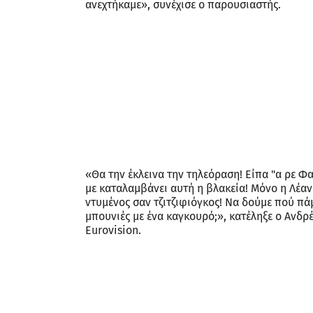
ανεχτήκαμε», συνέχισε ο παρουσιαστής.
«Θα την έκλεινα την τηλεόραση! Είπα "α ρε Φα
με καταλαμβάνει αυτή η βλακεία! Μόνο η Λέανδ
ντυμένος σαν τζιτζιφιόγκος! Να δούμε πού πά
μπουνιές με ένα καγκουρό;», κατέληξε ο Ανδρέ
Eurovision.