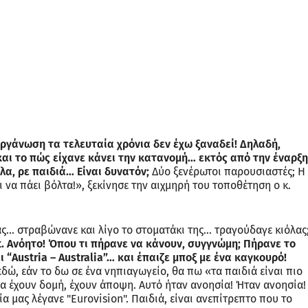
οργάνωση τα τελευταία χρόνια δεν έχω ξαναδεί! Δηλαδή,
και το πώς είχανε κάνει την κατανομή… εκτός από την έναρξη
λα, ρε παιδιά… Είναι δυνατόν;
Δύο ξενέρωτοι παρουσιαστές; Η
ι να πάει βόλτα!», ξεκίνησε την αιχμηρή του τοποθέτηση ο κ.
λας… στραβώνανε και λίγο το στοματάκι της… τραγούδαγε κιόλας
t. Ανόητο! Όπου τι πήρανε να κάνουν, συγγνώμη; Πήρανε το
 “Austria – Australia”… και έπαιζε μποξ με ένα καγκουρό!
δώ, εάν το δω σε ένα νηπιαγωγείο, θα πω «τα παιδιά είναι πιο
θια έχουν δομή, έχουν άποψη. Αυτό ήταν ανοησία! Ήταν ανοησία!
α μας λέγανε "Eurovision". Παιδιά, είναι ανεπίτρεπτο που το