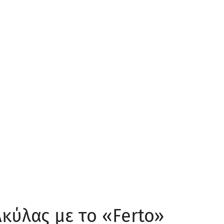
Ακύλας με το «Ferto»