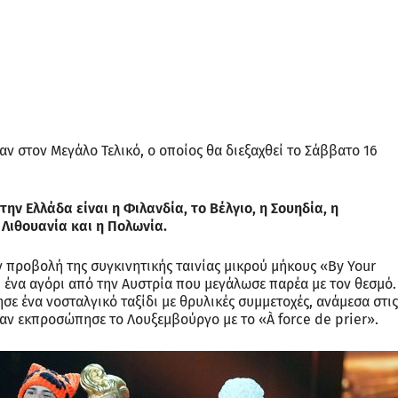
αν στον Μεγάλο Τελικό, ο οποίος θα διεξαχθεί το Σάββατο 16
ην Ελλάδα είναι η Φιλανδία, το Βέλγιο, η Σουηδία, η
 Λιθουανία και η Πολωνία.
ν προβολή της συγκινητικής ταινίας μικρού μήκους «By Your
i, ένα αγόρι από την Αυστρία που μεγάλωσε παρέα με τον θεσμό.
σε ένα νοσταλγικό ταξίδι με θρυλικές συμμετοχές, ανάμεσα στις
ταν εκπροσώπησε το Λουξεμβούργο με το «À force de prier».