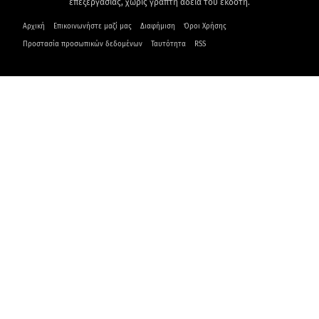
επεξεργασίας, χωρίς γραπτή άδεια του εκδότη.
Αρχική
Επικοινωνήστε μαζί μας
Διαφήμιση
Όροι Χρήσης
Προστασία προσωπικών δεδομένων
Ταυτότητα
RSS