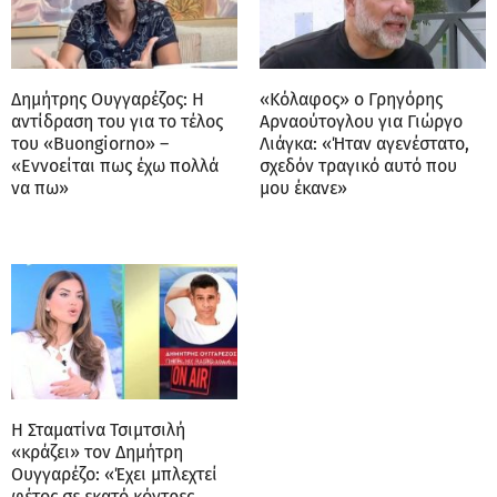
Δημήτρης Ουγγαρέζος: Η
«Κόλαφος» ο Γρηγόρης
αντίδραση του για το τέλος
Αρναούτογλου για Γιώργο
του «Buongiorno» –
Λιάγκα: «Ήταν αγενέστατο,
«Εννοείται πως έχω πολλά
σχεδόν τραγικό αυτό που
να πω»
μου έκανε»
Η Σταματίνα Τσιμτσιλή
«κράζει» τον Δημήτρη
Ουγγαρέζο: «Έχει μπλεχτεί
φέτος σε εκατό κόντρες