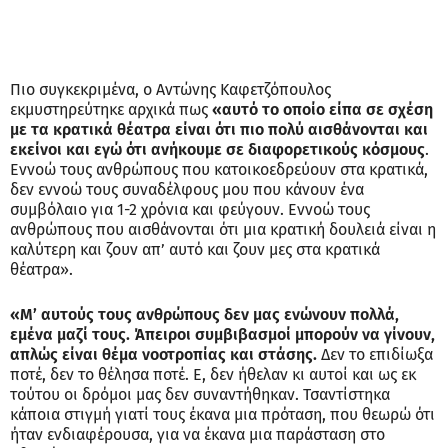
Πιο συγκεκριμένα, ο Αντώνης Καφετζόπουλος
εκμυστηρεύτηκε αρχικά πως
«αυτό το οποίο είπα σε σχέση
με τα κρατικά θέατρα είναι ότι πιο πολύ αισθάνονται και
εκείνοι και εγώ ότι ανήκουμε σε διαφορετικούς κόσμους
.
Εννοώ τους ανθρώπους που κατοικοεδρεύουν στα κρατικά,
δεν εννοώ τους συναδέλφους μου που κάνουν ένα
συμβόλαιο για 1-2 χρόνια και φεύγουν. Εννοώ τους
ανθρώπους που αισθάνονται ότι μια κρατική δουλειά είναι η
καλύτερη και ζουν απ’ αυτό και ζουν μες στα κρατικά
θέατρα».
«Μ’ αυτούς τους ανθρώπους δεν μας ενώνουν πολλά,
εμένα μαζί τους. Άπειροι συμβιβασμοί μπορούν να γίνουν,
απλώς είναι θέμα νοοτροπίας και στάσης.
Δεν το επιδίωξα
ποτέ, δεν το θέλησα ποτέ. Ε, δεν ήθελαν κι αυτοί και ως εκ
τούτου οι δρόμοι μας δεν συναντήθηκαν. Τσαντίστηκα
κάποια στιγμή γιατί τους έκανα μια πρόταση, που θεωρώ ότι
ήταν ενδιαφέρουσα, για να έκανα μια παράσταση στο