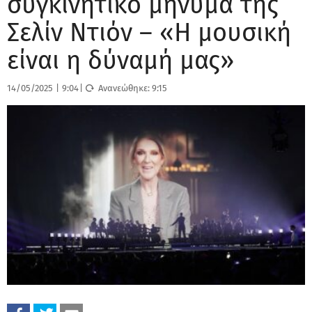
συγκινητικό μήνυμα της
Σελίν Ντιόν – «Η μουσική
είναι η δύναμή μας»
14/05/2025
|
9:04
|
Ανανεώθηκε:
9:15