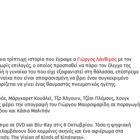
 μια τρίπτυχη ιστορία που έγραψε ο
Γιώργος Λάνθιμος
με τον
ρίς επιλογές, ο οποίος προσπαθεί να πάρει τον έλεγχο της
δή η γυναίκα του που είχε εξαφανιστεί στη θάλασσα, επέστρεψε
υναίκα που είναι αποφασισμένη να βρει έναν συγκεκριμένο
ρίζεται να γίνει ένας θαυμαστός πνευματικός ηγέτης.
ε, Μάργκαρετ Κουάλεϊ, Τζο Άλγουιν, Τζέσι Πλέμονς, Χονγκ
ίας φέρει την υπογραφή του Γιώργου Μαυροψαρίδη σε παραγωγή
Λόου και Κάσια Μαλιπάν
έσιμο σε DVD και Blu-Ray στις 8 Οκτωβρίου. Τόσο η ψηφιακή
ιλαμβάνουν δύο κομμένες σκηνές και ένα αφιέρωμα στα
Kinds: The Vision of Kinds of Kindness».