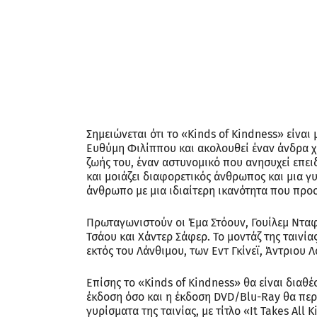
Σημειώνεται ότι το «Kinds of Kindness» είναι
Ευθύμη Φιλίππου και ακολουθεί έναν άνδρα χω
ζωής του, έναν αστυνομικό που ανησυχεί επει
και μοιάζει διαφορετικός άνθρωπος και μια γ
άνθρωπο με μια ιδιαίτερη ικανότητα που προο
Πρωταγωνιστούν οι Έμα Στόουν, Γουίλεμ Νταφό
Τσάου και Χάντερ Σάφερ. Το μοντάζ της ταιν
εκτός του Λάνθιμου, των Εντ Γκίνεϊ, Άντριου 
Επίσης το «Kinds of Kindness» θα είναι διαθ
έκδοση όσο και η έκδοση DVD/Blu-Ray θα περ
γυρίσματα της ταινίας, με τίτλο «It Takes All 