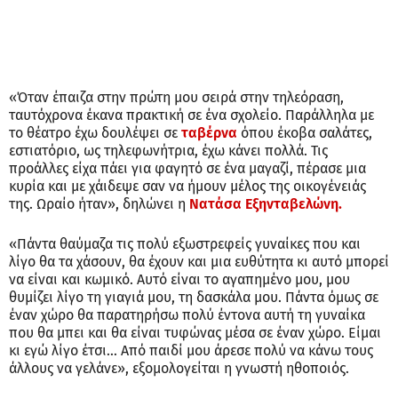
«Όταν έπαιζα στην πρώτη μου σειρά στην τηλεόραση,
ταυτόχρονα έκανα πρακτική σε ένα σχολείο. Παράλληλα με
το θέατρο έχω δουλέψει σε
ταβέρνα
όπου έκοβα σαλάτες,
εστιατόριο, ως τηλεφωνήτρια, έχω κάνει πολλά. Τις
προάλλες είχα πάει για φαγητό σε ένα μαγαζί, πέρασε μια
κυρία και με χάιδεψε σαν να ήμουν μέλος της οικογένειάς
της. Ωραίο ήταν», δηλώνει η
Νατάσα Εξηνταβελώνη.
«Πάντα θαύμαζα τις πολύ εξωστρεφείς γυναίκες που και
λίγο θα τα χάσουν, θα έχουν και μια ευθύτητα κι αυτό μπορεί
να είναι και κωμικό. Αυτό είναι το αγαπημένο μου, μου
θυμίζει λίγο τη γιαγιά μου, τη δασκάλα μου. Πάντα όμως σε
έναν χώρο θα παρατηρήσω πολύ έντονα αυτή τη γυναίκα
που θα μπει και θα είναι τυφώνας μέσα σε έναν χώρο. Είμαι
κι εγώ λίγο έτσι… Από παιδί μου άρεσε πολύ να κάνω τους
άλλους να γελάνε», εξομολογείται η γνωστή ηθοποιός.