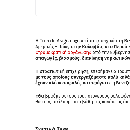
Η Tren de Aragua σχηματίστηκε αρχικά στη Βεν
Αμερικής –
ιδίως στην Κολομβία, στο Περού κ
«τρομοκρατική οργάνωση»
από την κυβέρνησ
απαγωγές, βιασμούς, διακίνηση ναρκωτικών
Η στρατιωτική επιχείρηση, επεσήμανε ο Τραμ
με τους οποίους συνεργαζόμαστε πολύ καλά.
έχουν πλέον ασφαλές καταφύγιο στη Βενεζ
«Θα βρούμε αυτούς τους στυγερούς δολοφόνο
θα τους στείλουμε στα βάθη της κολάσεως ό
Σχετικά Tags