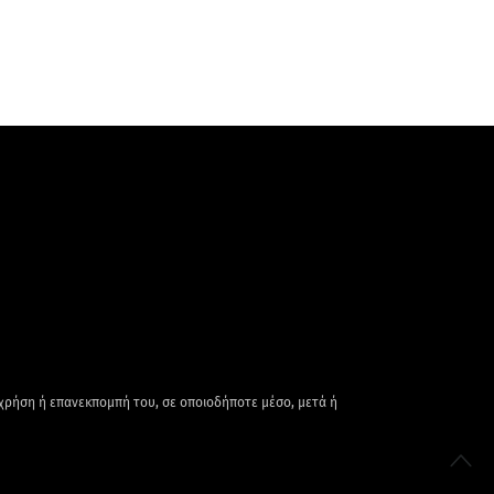
 χρήση ή επανεκπομπή του, σε οποιοδήποτε μέσο, μετά ή