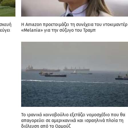
ασκευή
Η Amazon προετοιμάζει τη συνέχεια του ντοκιμαντέρ
εύγει
«Melania» για την σύζυγο του Τραμπ
Το ιρανικό κοινοβούλιο εξετάζει νομοσχέδιο που θα
απαγορεύει σε αμερικανικά και ισραηλινά πλοία τη
διέλευση από το Ορμούζ