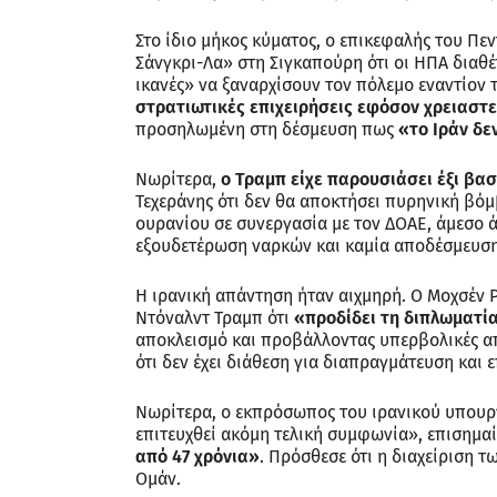
Στο ίδιο μήκος κύματος, ο επικεφαλής του Π
Σάνγκρι-Λα» στη Σιγκαπούρη ότι οι ΗΠΑ διαθ
ικανές» να ξαναρχίσουν τον πόλεμο εναντίον τ
στρατιωτικές επιχειρήσεις εφόσον χρειαστε
προσηλωμένη στη δέσμευση πως
«το Ιράν δε
Νωρίτερα,
ο Τραμπ είχε παρουσιάσει έξι βα
Τεχεράνης ότι δεν θα αποκτήσει πυρηνική β
ουρανίου σε συνεργασία με τον ΔΟΑΕ, άμεσο 
εξουδετέρωση ναρκών και καμία αποδέσμευση
Η ιρανική απάντηση ήταν αιχμηρή. Ο Μοχσέν Ρ
Ντόναλντ Τραμπ ότι
«προδίδει τη διπλωματία
αποκλεισμό και προβάλλοντας υπερβολικές απ
ότι δεν έχει διάθεση για διαπραγμάτευση και 
Νωρίτερα, ο εκπρόσωπος του ιρανικού υπουργ
επιτευχθεί ακόμη τελική συμφωνία», επισημα
από 47 χρόνια»
. Πρόσθεσε ότι η διαχείριση τ
Ομάν.