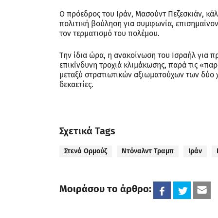
Ο πρόεδρος του Ιράν, Μασούντ Πεζεσκιάν, κάλ
πολιτική βούληση για συμφωνία, επισημαίνοντα
τον τερματισμό του πολέμου.
Την ίδια ώρα, η ανακοίνωση του Ισραήλ για 
επικίνδυνη τροχιά κλιμάκωσης, παρά τις «π
μεταξύ στρατιωτικών αξιωματούχων των δύο χ
δεκαετίες.
Σχετικά Tags
Στενά Ορμούζ
Ντόναλντ Τραμπ
Ιράν
Μοιράσου το άρθρο: