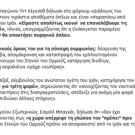
ενταγώνου Πιτ Χέγκσεθ δήλωσε στο φόρουμ «Διάλογος του
έτουν τεράστια αποθέματα όπλων και είναι «παραπάνω από
ου Ιράν.
«Είμαστε απολύτως ικανοί να επαναλάβουμε τις
ί»
, τόνισε, υπογραμμίζοντας ότι η Ουάσιγκτον παραμένει
ν θα αποκτήσει πυρηνικά όπλα».
σικούς όρους του για τη σύναψη συμφωνίας:
δέσμευση της
όμβα, απομάκρυνση και καταστροφή του εμπλουτισμένου
άνοιγμα του Στενού του Ορμούζ, κατάργηση διοδίων,
 κεφαλαίων «μέχρι νεωτέρας».
εζαΐ, σύμβουλος του ανώτατου ηγέτη του Ιράν, κατηγόρησε τον
 για τρίτη φορά»
, σημειώνοντας ότι «συνεχίζοντας τον ναυτικό
αιτήσεις στις διαπραγματεύσεις, απέδειξε για ακόμη μία φορά
επιδιώκει άλλους στόχους».
είου Εξωτερικών, Εσμαϊλ Μπαγκάι, δήλωσε ότι «δεν έχει
ίνοντας πως «
η χώρα απέρριψε τη γλώσσα του "πρέπει" πριν
ων Στενών του Ορμούζ πρέπει να αποφασιστεί από το Ιράν και τ