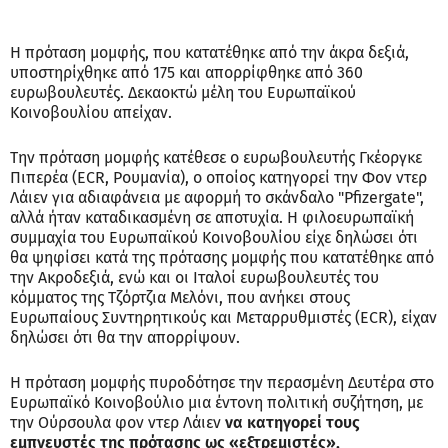
Η πρόταση μομφής, που κατατέθηκε από την άκρα δεξιά,
υποστηρίχθηκε από 175 και απορρίφθηκε από 360
ευρωβουλευτές. Δεκαοκτώ μέλη του Ευρωπαϊκού
Κοινοβουλίου απείχαν.
Την πρόταση μομφής κατέθεσε ο ευρωβουλευτής Γκέοργκε
Πιπερέα (ECR, Ρουμανία), ο οποίος κατηγορεί την Φον ντερ
Λάιεν για αδιαφάνεια με αφορμή το σκάνδαλο "Pfizergate",
αλλά ήταν καταδικασμένη σε αποτυχία. Η φιλοευρωπαϊκή
συμμαχία του Ευρωπαϊκού Κοινοβουλίου είχε δηλώσει ότι
θα ψηφίσει κατά της πρότασης μομφής που κατατέθηκε από
την Ακροδεξιά, ενώ και οι Ιταλοί ευρωβουλευτές του
κόμματος της Τζόρτζια Μελόνι, που ανήκει στους
Ευρωπαίους Συντηρητικούς και Μεταρρυθμιστές (ECR), είχαν
δηλώσει ότι θα την απορρίψουν.
Η πρόταση μομφής πυροδότησε την περασμένη Δευτέρα στο
Ευρωπαϊκό Κοινοβούλιο μια έντονη πολιτική συζήτηση, με
την Ούρσουλα φον ντερ Λάιεν
να κατηγορεί τους
εμπνευστές της πρότασης ως «εξτρεμιστές»,