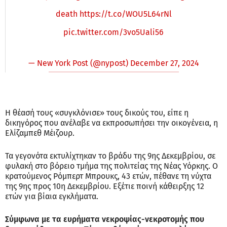
death
https://t.co/WOU5L64rNl
pic.twitter.com/3vo5Uali56
— New York Post (@nypost)
December 27, 2024
Η θέασή τους «συγκλόνισε» τους δικούς του, είπε η
δικηγόρος που ανέλαβε να εκπροσωπήσει την οικογένεια, η
Ελίζαμπεθ Μέιζουρ.
Τα γεγονότα εκτυλίχτηκαν το βράδυ της 9ης Δεκεμβρίου, σε
φυλακή στο βόρειο τμήμα της πολιτείας της Νέας Υόρκης. Ο
κρατούμενος Ρόμπερτ Μπρουκς, 43 ετών, πέθανε τη νύχτα
της 9ης προς 10η Δεκεμβρίου. Εξέτιε ποινή κάθειρξης 12
ετών για βίαια εγκλήματα.
Σύμφωνα με τα ευρήματα νεκροψίας-νεκροτομής που