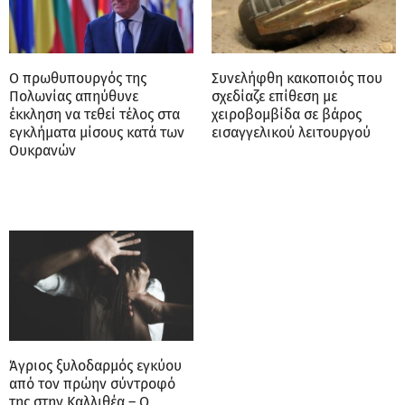
Ο πρωθυπουργός της
Συνελήφθη κακοποιός που
Πολωνίας απηύθυνε
σχεδίαζε επίθεση με
έκκληση να τεθεί τέλος στα
χειροβομβίδα σε βάρος
εγκλήματα μίσους κατά των
εισαγγελικού λειτουργού
Ουκρανών
Άγριος ξυλοδαρμός εγκύου
από τον πρώην σύντροφό
της στην Καλλιθέα – Ο