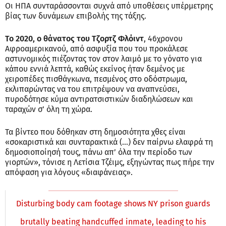
Οι ΗΠΑ συνταράσσονται συχνά από υποθέσεις υπέρμετρης
βίας των δυνάμεων επιβολής της τάξης.
Το 2020, ο θάνατος του Τζορτζ Φλόιντ
, 46χρονου
Αφροαμερικανού, από ασφυξία που του προκάλεσε
αστυνομικός πιέζοντας τον στον λαιμό με το γόνατο για
κάπου εννιά λεπτά, καθώς εκείνος ήταν δεμένος με
χειροπέδες πισθάγκωνα, πεσμένος στο οδόστρωμα,
εκλιπαρώντας να του επιτρέψουν να αναπνεύσει,
πυροδότησε κύμα αντιρατσιστικών διαδηλώσεων και
ταραχών σ’ όλη τη χώρα.
Τα βίντεο που δόθηκαν στη δημοσιότητα χθες είναι
«σοκαριστικά και συνταρακτικά (...) δεν παίρνω ελαφρά τη
δημοσιοποίησή τους, πάνω απ’ όλα την περίοδο των
γιορτών», τόνισε η Λετίσια Τζέιμς, εξηγώντας πως πήρε την
απόφαση για λόγους «διαφάνειας».
Disturbing body cam footage shows NY prison guards
brutally beating handcuffed inmate, leading to his