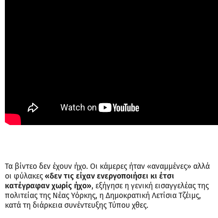
Τα βίντεο δεν έχουν ήχο. Οι κάμερες ήταν «αναμμένες» αλλά
οι φύλακες
«δεν τις είχαν ενεργοποιήσει κι έτσι
κατέγραφαν χωρίς ήχο»
, εξήγησε η γενική εισαγγελέας της
πολιτείας της Νέας Υόρκης, η Δημοκρατική Λετίσια Τζέιμς,
κατά τη διάρκεια συνέντευξης Τύπου χθες.