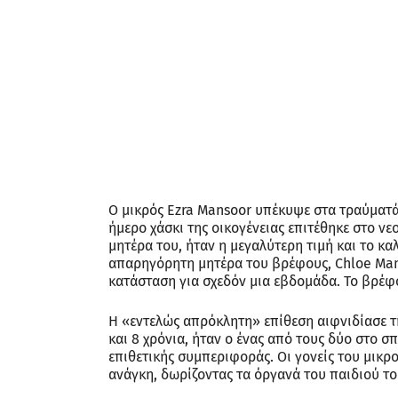
Ο μικρός Ezra Mansoor υπέκυψε στα τραύματά
ήμερο χάσκι της οικογένειας επιτέθηκε στο νεο
μητέρα του, ήταν η μεγαλύτερη τιμή και το κ
απαρηγόρητη μητέρα του βρέφους, Chloe Mans
κατάσταση για σχεδόν μια εβδομάδα. Το βρέφο
Η «εντελώς απρόκλητη» επίθεση αιφνιδίασε τη
και 8 χρόνια, ήταν ο ένας από τους δύο στο σπ
επιθετικής συμπεριφοράς. Οι γονείς του μικ
ανάγκη, δωρίζοντας τα όργανά του παιδιού το