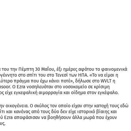
 του την Πέμπτη 30 Μαΐου, έξι ημέρες αφότου το φαινομενικά
γέννητο στο σπίτι του στο Τενεσί των ΗΠΑ. «Το να είμαι η
αλύτερο πράγμα που έχω κάνει ποτέ», δήλωσε στο WVLT η
oor. Ο Ezra νοσηλευόταν στο νοσοκομείο σε κρίσιμη
ς είχε εγκεφαλική αιμορραγία και οίδημα στον εγκέφαλο.
ν οικογένεια. Ο σκύλος τον οποίο είχαν στην κατοχή τους εδώ
ίτι και κανένας από τους δύο δεν είχε ιστορικό βίαιης και
ρού Ezra αποφάσισαν να βοηθήσουν άλλα μωρά που έχουν
υς.