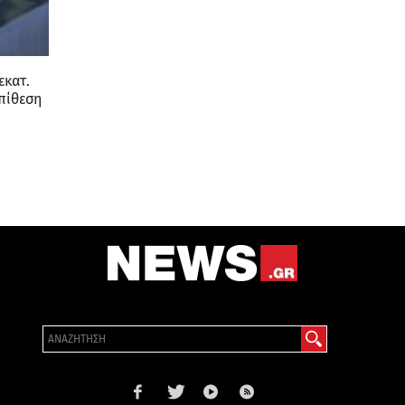
εκατ.
επίθεση