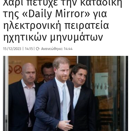
Χάρι πέτυχε την καταδίκη
της «Daily Mirror» για
ηλεκτρονική πειρατεία
ηχητικών μηνυμάτων
15/12/2023
|
14:15
|
Ανανεώθηκε:
14:44