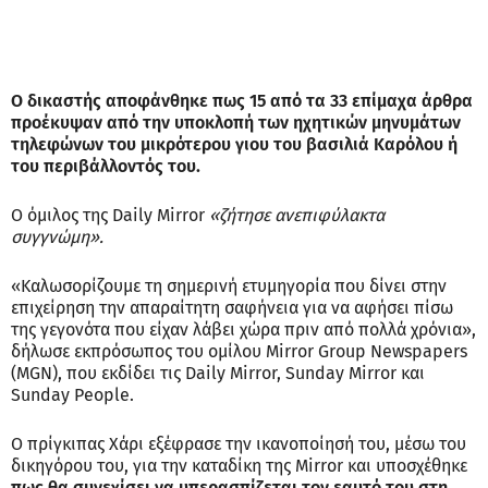
Ο δικαστής αποφάνθηκε πως 15 από τα 33 επίμαχα άρθρα
προέκυψαν από την υποκλοπή των ηχητικών μηνυμάτων
τηλεφώνων του μικρότερου γιου του βασιλιά Καρόλου ή
του περιβάλλοντός του.
Ο όμιλος της Daily Mirror
«ζήτησε ανεπιφύλακτα
συγγνώμη».
«Καλωσορίζουμε τη σημερινή ετυμηγορία που δίνει στην
επιχείρηση την απαραίτητη σαφήνεια για να αφήσει πίσω
της γεγονότα που είχαν λάβει χώρα πριν από πολλά χρόνια»,
δήλωσε εκπρόσωπος του ομίλου Mirror Group Newspapers
(MGN), που εκδίδει τις Daily Mirror, Sunday Mirror και
Sunday People.
Ο πρίγκιπας Χάρι εξέφρασε την ικανοποίησή του, μέσω του
δικηγόρου του, για την καταδίκη της Mirror και υποσχέθηκε
πως θα συνεχίσει να υπερασπίζεται τον εαυτό του στη