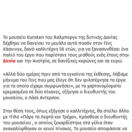
Το μουσείο Kunsten του Άαλμποργκ της δυτικής Δανίας
δέχθηκε να δανείσει το μεγάλο αυτό ποσόν στον Γενς
Χάανινγκ, δανό καλλιτέχνη 56 ετών, για να ξανασυνθέσει ένα
παλιό του έργο που παρίστανε τους μισθούς ενός έτους στην
Δανία
και την Αυστρία, σε δανέζικες κορώνες και σε ευρώ.
«Αλλά δύο ημέρες πριν από τα εγκαίνια της έκθεσης, λάβαμε
μήνυμα του Γενς που μας έλεγε ότι δεν φιλοτέχνησε τα έργα
για τα οποία είχαμε συμφωνήσει», με τα χαρτονομίσματα
κρεμασμένα σε δύο πίκανες, εξήγησε ο διευθυντής του
μουσείου, ο Λάσε Αντερσον.
Στην θέση τους, όπως εξήγησε ο καλλιτέχνης, θα στείλει άλλα
με τίτλο «Πάρε τα Λεφτά και Τρέχα», πρόσθεσε ο διευθυντής
του μουσείου , ο οποίος ξεκαρδίστηκε στα γέλια όταν
ανακαλύφθηκαν οι κενοί πίνακες. Το μουσείο αποφάσισε να