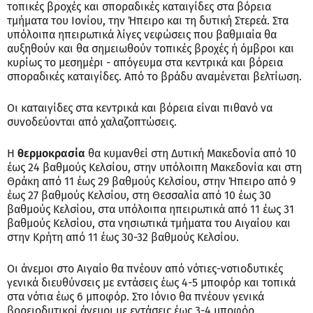
τοπικές βροχές και σποραδικές καταιγίδες στα βόρεια
τμήματα του Ιονίου, την Ήπειρο και τη δυτική Στερεά. Στα
υπόλοιπα ηπειρωτικά λίγες νεφώσεις που βαθμιαία θα
αυξηθούν και θα σημειωθούν τοπικές βροχές ή όμβροι και
κυρίως το μεσημέρι - απόγευμα στα κεντρικά και βόρεια
σποραδικές καταιγίδες. Από το βράδυ αναμένεται βελτίωση.
Οι καταιγίδες στα κεντρικά και βόρεια είναι πιθανό να
συνοδεύονται από χαλαζοπτώσεις.
Η
θερμοκρασία
θα κυμανθεί στη Δυτική Μακεδονία από 10
έως 24 βαθμούς Κελσίου, στην υπόλοιπη Μακεδονία και στη
Θράκη από 11 έως 29 βαθμούς Κελσίου, στην Ήπειρο από 9
έως 27 βαθμούς Κελσίου, στη Θεσσαλία από 10 έως 30
βαθμούς Κελσίου, στα υπόλοιπα ηπειρωτικά από 11 έως 31
βαθμούς Κελσίου, στα νησιωτικά τμήματα του Αιγαίου και
στην Κρήτη από 11 έως 30-32 βαθμούς Κελσίου.
Οι άνεμοι στο Αιγαίο θα πνέουν από νότιες-νοτιοδυτικές
γενικά διευθύνσεις με εντάσεις έως 4-5 μποφόρ και τοπικά
στα νότια έως 6 μποφόρ. Στο Ιόνιο θα πνέουν γενικά
βορειοδυτικοί άνεμοι με εντάσεις έως 3-4 μποφόρ.