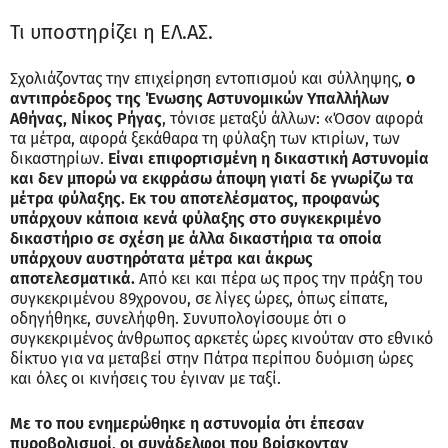
Τι υποστηρίζει η ΕΛ.ΑΣ.
Σχολιάζοντας την επιχείρηση εντοπισμού και σύλληψης,
ο
αντιπρόεδρος της Ένωσης Αστυνομικών Υπαλλήλων
Αθήνας, Νίκος Ρήγας
, τόνισε μεταξύ άλλων: «Όσον αφορά
τα μέτρα, αφορά ξεκάθαρα τη φύλαξη των κτιρίων, των
δικαστηρίων.
Είναι επιφορτισμένη η δικαστική Αστυνομία
και δεν μπορώ να εκφράσω άποψη γιατί δε γνωρίζω τα
μέτρα φύλαξης. Εκ του αποτελέσματος, προφανώς
υπάρχουν κάποια κενά φύλαξης στο συγκεκριμένο
δικαστήριο σε σχέση με άλλα δικαστήρια τα οποία
υπάρχουν αυστηρότατα μέτρα και άκρως
αποτελεσματικά.
Από κει και πέρα ως προς την πράξη του
συγκεκριμένου 89χρονου, σε λίγες ώρες, όπως είπατε,
οδηγήθηκε, συνελήφθη. Συνυπολογίσουμε ότι ο
συγκεκριμένος άνθρωπος αρκετές ώρες κινούταν στο εθνικό
δίκτυο για να μεταβεί στην Πάτρα περίπου δυόμιση ώρες
και όλες οι κινήσεις του έγιναν με ταξί.
Με το που ενημερώθηκε η αστυνομία ότι έπεσαν
πυροβολισμοί, οι συνάδελφοι που βρίσκονταν