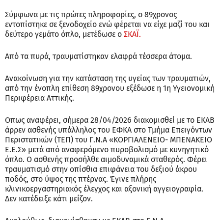
Σύμφωνα με τις πρώτες πληροφορίες, ο 89χρονος
εντοπίστηκε σε ξενοδοχείο ενώ φέρεται να είχε μαζί του και
δεύτερο γεμάτο όπλο, μετέδωσε ο
ΣΚΑΪ.
Από τα πυρά, τραυματίστηκαν ελαφρά τέσσερα άτομα.
Ανακοίνωση για την κατάσταση της υγείας των τραυματιών,
από την ένοπλη επίθεση 89χρονου εξέδωσε η 1η Υγειονομική
Περιφέρεια Αττικής.
Οπως αναφέρει, σήμερα 28/04/2026 διακομισθεί με το ΕΚΑΒ
άρρεν ασθενής υπάλληλος του ΕΦΚΑ στο Τμήμα Επειγόντων
Περιστατικών (ΤΕΠ) του Γ.Ν.Α «ΚΟΡΓΙΑΛΕΝΕΙΟ- ΜΠΕΝΑΚΕΙΟ
Ε.Ε.Σ» μετά από αναφερόμενο πυροβολισμό με κυνηγητικό
όπλο. Ο ασθενής προσήλθε αιμοδυναμικά σταθερός. Φέρει
τραυματισμό στην οπίσθια επιφάνεια του δεξιού άκρου
ποδός, στο ύψος της πτέρνας. Έγινε πλήρης
κλινικοεργαστηριακός έλεγχος και αξονική αγγειογραφία.
Δεν κατέδειξε κάτι μείζον.