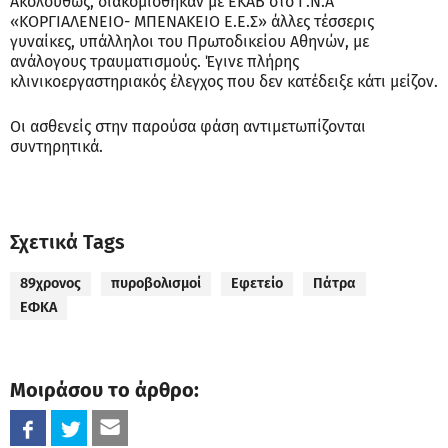
Ακολούθως, διακομίσθηκαν με ΕΚΑΒ στο Γ.Ν.Α
«ΚΟΡΓΙΑΛΕΝΕΙΟ- ΜΠΕΝΑΚΕΙΟ Ε.Ε.Σ» άλλες τέσσερις
γυναίκες, υπάλληλοι του Πρωτοδικείου Αθηνών, με
ανάλογους τραυματισμούς. Έγινε πλήρης
κλινικοεργαστηριακός έλεγχος που δεν κατέδειξε κάτι μείζον.
Οι ασθενείς στην παρούσα φάση αντιμετωπίζονται
συντηρητικά.
Σχετικά Tags
89χρονος
πυροβολισμοί
Εφετείο
Πάτρα
ΕΦΚΑ
Μοιράσου το άρθρο: