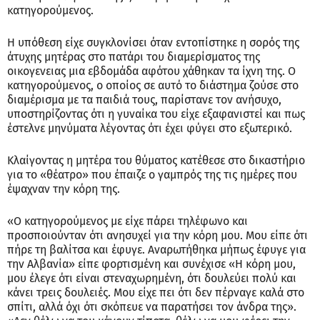
κατηγορούμενος.
Η υπόθεση είχε συγκλονίσει όταν εντοπίστηκε η σορός της
άτυχης μητέρας στο πατάρι του διαμερίσματος της
οικογενειας μια εβδομάδα αφότου χάθηκαν τα ίχνη της. Ο
κατηγορούμενος, ο οποίος σε αυτό το διάστημα ζούσε στο
διαμέρισμα με τα παιδιά τους, παρίστανε τον ανήσυχο,
υποστηρίζοντας ότι η γυναίκα του είχε εξαφανιστεί και πως
έστελνε μηνύματα λέγοντας ότι έχει φύγει στο εξωτερικό.
Κλαίγοντας η μητέρα του θύματος κατέθεσε στο δικαστήριο
για το «θέατρο» που έπαιζε ο γαμπρός της τις ημέρες που
έψαχναν την κόρη της.
«Ο κατηγορούμενος με είχε πάρει τηλέφωνο και
προσποιούνταν ότι ανησυχεί για την κόρη μου. Μου είπε ότι
πήρε τη βαλίτσα και έφυγε. Αναρωτήθηκα μήπως έφυγε για
την Αλβανία» είπε φορτισμένη και συνέχισε «Η κόρη μου,
μου έλεγε ότι είναι στεναχωρημένη, ότι δουλεύει πολύ και
κάνει τρεις δουλειές. Μου είχε πει ότι δεν πέρναγε καλά στο
σπίτι, αλλά όχι ότι σκόπευε να παρατήσει τον άνδρα της».