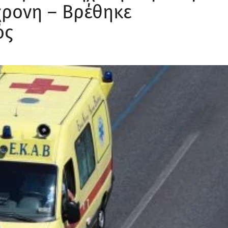
χρονη – Βρέθηκε
ός