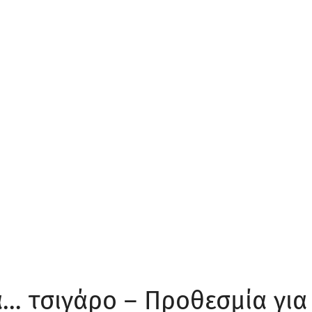
α… τσιγάρο – Προθεσμία για