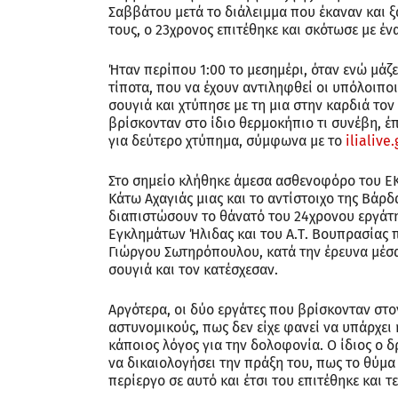
Σαββάτου μετά το διάλειμμα που έκαναν και ξ
τους, ο 23χρονος επιτέθηκε και σκότωσε με έ
Ήταν περίπου 1:00 το μεσημέρι, όταν ενώ μάζε
τίποτα, που να έχουν αντιληφθεί οι υπόλοιπο
σουγιά και χτύπησε με τη μια στην καρδιά το
βρίσκονταν στο ίδιο θερμοκήπιο τι συνέβη, έ
για δεύτερο χτύπημα, σύμφωνα με το
ilialive.
Στο σημείο κλήθηκε άμεσα ασθενοφόρο του ΕΚ
Κάτω Αχαγιάς μιας και το αντίστοιχο της Βάρδ
διαπιστώσουν το θάνατό του 24χρονου εργάτη.
Εγκλημάτων Ήλιδας και του Α.Τ. Βουπρασίας 
Γιώργου Σωτηρόπουλου, κατά την έρευνα μέσα
σουγιά και τον κατέσχεσαν.
Αργότερα, οι δύο εργάτες που βρίσκονταν στο
αστυνομικούς, πως δεν είχε φανεί να υπάρχει 
κάποιος λόγος για την δολοφονία. Ο ίδιος ο
να δικαιολογήσει την πράξη του, πως το θύμα
περίεργο σε αυτό και έτσι του επιτέθηκε και τ