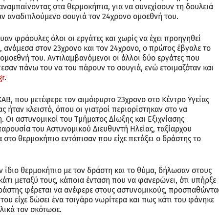
αναμπαίνοντας στα θερμοκήπια, για να συνεχίσουν τη δουλειά
ναν αναδιπλούμενο σουγιά τον 24χρονο ομοεθνή του.
υαν φράουλες όλοι οι εργάτες και χωρίς να έχει προηγηθεί
ι, ανάμεσα στον 23χρονο και τον 24χρονο, ο πρώτος έβγαλε το
ν ομοεθνή του. Αντιλαμβανόμενοι οι άλλοι δύο εργάτες που
πεσαν πάνω του να του πάρουν το σουγιά, ενώ ετοιμαζόταν και
gr
.
ΑΒ, που μετέφερε τον αιμόφυρτο 23χρονο στο Κέντρο Υγείας
ας ήταν κλειστό, όπου οι γιατροί περιορίστηκαν στο να
 Οι αστυνομικοί του Τμήματος Δίωξης και Εξιχνίασης
παρουσία του Αστυνομικού Διευθυντή Ηλείας, ταξίαρχου
 στο θερμοκήπιο εντόπισαν που είχε πετάξει ο δράστης το
ν ίδιο θερμοκήπιο με τον δράστη και το θύμα, δήλωσαν στους
κάτι μεταξύ τους, κάποια ένταση που να φανερώνει, ότι υπήρξε
 δράστης φέρεται να ανέφερε στους αστυνομικούς, προσπαθώντα
 του είχε δώσει ένα τσιγάρο νωρίτερα και πως κάτι του φάνηκε
ελικά τον σκότωσε.