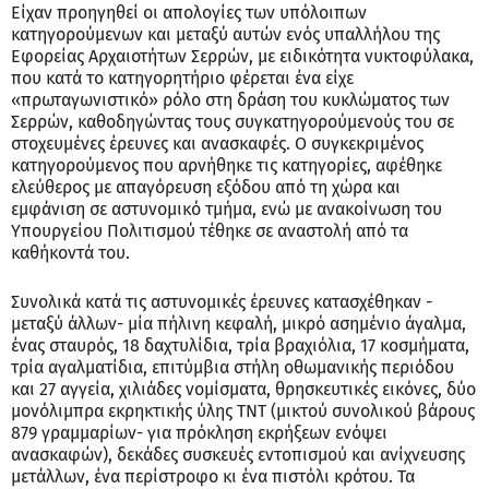
Είχαν προηγηθεί οι απολογίες των υπόλοιπων
κατηγορούμενων και μεταξύ αυτών ενός υπαλλήλου της
Εφορείας Αρχαιοτήτων Σερρών, με ειδικότητα νυκτοφύλακα,
που κατά το κατηγορητήριο φέρεται ένα είχε
«πρωταγωνιστικό» ρόλο στη δράση του κυκλώματος των
Σερρών, καθοδηγώντας τους συγκατηγορούμενούς του σε
στοχευμένες έρευνες και ανασκαφές. Ο συγκεκριμένος
κατηγορούμενος που αρνήθηκε τις κατηγορίες, αφέθηκε
ελεύθερος με απαγόρευση εξόδου από τη χώρα και
εμφάνιση σε αστυνομικό τμήμα, ενώ με ανακοίνωση του
Υπουργείου Πολιτισμού τέθηκε σε αναστολή από τα
καθήκοντά του.
Συνολικά κατά τις αστυνομικές έρευνες κατασχέθηκαν -
μεταξύ άλλων- μία πήλινη κεφαλή, μικρό ασημένιο άγαλμα,
ένας σταυρός, 18 δαχτυλίδια, τρία βραχιόλια, 17 κοσμήματα,
τρία αγαλματίδια, επιτύμβια στήλη οθωμανικής περιόδου
και 27 αγγεία, χιλιάδες νομίσματα, θρησκευτικές εικόνες, δύο
μονόλιμπρα εκρηκτικής ύλης ΤΝΤ (μικτού συνολικού βάρους
879 γραμμαρίων- για πρόκληση εκρήξεων ενόψει
ανασκαφών), δεκάδες συσκευές εντοπισμού και ανίχνευσης
μετάλλων, ένα περίστροφο κι ένα πιστόλι κρότου. Τα