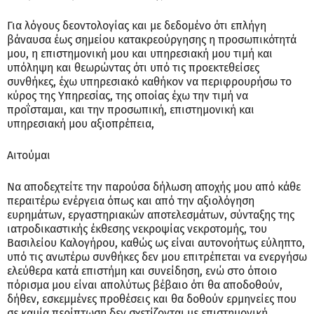
Για λόγους δεοντολογίας και με δεδομένο ότι επλήγη
βάναυσα έως σημείου κατακρεούργησης η προσωπικότητά
μου, η επιστημονική μου και υπηρεσιακή μου τιμή και
υπόληψη και θεωρώντας ότι υπό τις προεκτεθείσες
συνθήκες, έχω υπηρεσιακό καθήκον να περιφρουρήσω το
κύρος της Υπηρεσίας, της οποίας έχω την τιμή να
προΐσταμαι, και την προσωπική, επιστημονική και
υπηρεσιακή μου αξιοπρέπεια,
Αιτούμαι
Να αποδεχτείτε την παρούσα δήλωση αποχής μου από κάθε
περαιτέρω ενέργεια όπως και από την αξιολόγηση
ευρημάτων, εργαστηριακών αποτελεσμάτων, σύνταξης της
ιατροδικαστικής έκθεσης νεκροψίας νεκροτομής, του
Βασιλείου Καλογήρου, καθώς ως είναι αυτονοήτως εύληπτο,
υπό τις ανωτέρω συνθήκες δεν μου επιτρέπεται να ενεργήσω
ελεύθερα κατά επιστήμη και συνείδηση, ενώ στο όποιο
πόρισμα μου είναι απολύτως βέβαιο ότι θα αποδοθούν,
δήθεν, εσκεμμένες προθέσεις και θα δοθούν ερμηνείες που
σε καμία περίπτωση δεν σχετίζονται με επιστημονική