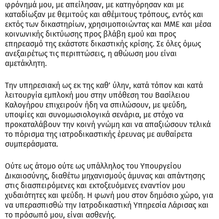
φρόνημά μου, με απείλησαν, με κατηγόρησαν και με
καταδίωξαν με θεμιτούς και αθέμιτους τρόπους, εντός και
εκτός των δικαστηρίων, χρησιμοποιώντας και ΜΜΕ και μέσα
κοινωνικής δικτύωσης προς βλάβη εμού και προς
επηρεασμό της εκάστοτε δικαστικής κρίσης. Σε όλες όμως
ανεξαιρέτως τις περιπτώσεις, η αθώωση μου είναι
αμετάκλητη.
Την υπηρεσιακή ως εκ της καθ’ ύλην, κατά τόπον και κατά
λειτουργία εμπλοκή μου στην υπόθεση του Βασίλειου
Καλογήρου επιχειρούν ήδη να σπιλώσουν, με ψεύδη,
υποψίες και συνομωσιολογικά σενάρια, με στόχο να
προκαταλάβουν την κοινή γνώμη και να απαξιώσουν τελικά
το πόρισμα της ιατροδικαστικής έρευνας με αυθαίρετα
συμπεράσματα.
Ούτε ως άτομο ούτε ως υπάλληλος του Υπουργείου
Δικαιοσύνης, διαθέτω μηχανισμούς άμυνας και απάντησης
στις διασπειρόμενες και εκτοξευόμενες εναντίον μου
χυδαιότητες και ψεύδη. Η φωνή μου στον δημόσιο χώρο, για
να υπερασπισθώ την Ιατροδικαστική Υπηρεσία Λάρισας και
το πρόσωπό μου, είναι ασθενής.