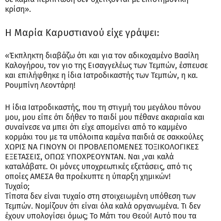
κρίση».
Η Μαρία Καρυστιανού είχε γράψει:
«Έκπληκτη διαβάζω ότι και για τον αδικοχαμένο Βασίλη
Καλογήρου, τον γιο της Εισαγγελέως των Τεμπών, έσπευσε
και επιλήφθηκε η ίδια Ιατροδικαστής των Τεμπών, η κα.
Ρουμπίνη Λεοντάρη!
Η ίδια Ιατροδικαστής, που τη στιγμή του μεγάλου πόνου
μου, μου είπε ότι δήθεν το παιδί μου πέθανε ακαριαία και
συναίνεσε να μπει ότι είχε απομείνει από το καμμένο
κορμάκι του με τα υπόλοιπα καμένα παιδιά σε σακκούλες
ΧΩΡΙΣ ΝΑ ΓΙΝΟΥΝ ΟΙ ΠΡΟΒΛΕΠΟΜΕΝΕΣ ΤΟΞΙΚΟΛΟΓΙΚΕΣ
ΕΞΕΤΑΣΕΙΣ, ΟΠΩΣ ΥΠΟΧΡΕΟΥΝΤΑΝ. Ναι ,ναι καλά
καταλάβατε. Οι μόνες υποχρεωτικές εξετάσεις, από τις
οποίες ΑΜΕΣΑ θα προέκυπτε η ύπαρξη χημικών!
Τυχαίο;
Τίποτα δεν είναι τυχαίο στη στοιχειωμένη υπόθεση των
Τεμπών. Νομίζουν ότι είναι όλα καλά οργανωμένα. Τι δεν
έχουν υπολογίσει όμως; To Μάτι του Θεού! Αυτό που τα