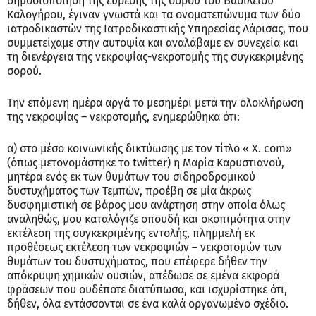
δημοσιοποίηση της εύρεσης της σορού του Βασιλείου
Καλογήρου, έγιναν γνωστά και τα ονοματεπώνυμα των δύο
ιατροδικαστών της Ιατροδικαστικής Υπηρεσίας Λάρισας, που
συμμετείχαμε στην αυτοψία και αναλάβαμε εν συνεχεία και
τη διενέργεια της νεκροψίας-νεκροτομής της συγκεκριμένης
σορού.
Την επόμενη ημέρα αργά το μεσημέρι μετά την ολοκλήρωση
της νεκροψίας – νεκροτομής, ενημερώθηκα ότι:
α) στο μέσο κοινωνικής δικτύωσης με τον τίτλο « Χ. com»
(όπως μετονομάστηκε το twitter) η Μαρία Καρυστιανού,
μητέρα ενός εκ των θυμάτων του σιδηροδρομικού
δυστυχήματος των Τεμπών, προέβη σε μία άκρως
δυσφημιστική σε βάρος μου ανάρτηση στην οποία όλως
αναληθώς, μου καταλόγιζε σπουδή και σκοπιμότητα στην
εκτέλεση της συγκεκριμένης εντολής, πλημμελή εκ
προθέσεως εκτέλεση των νεκροψιών – νεκροτομών των
θυμάτων του δυστυχήματος, που επέφερε δήθεν την
απόκρυψη χημικών ουσιών, απέδωσε σε εμένα εκφορά
φράσεων που ουδέποτε διατύπωσα, και ισχυρίστηκε ότι,
δήθεν, όλα εντάσσονται σε ένα καλά οργανωμένο σχέδιο.