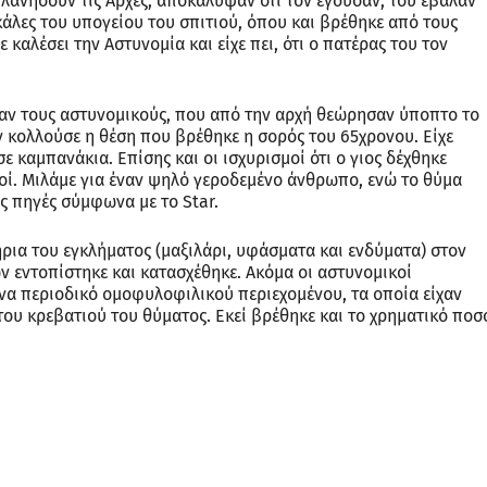
λανήσουν τις Αρχές, αποκάλυψαν ότι τον έγδυσαν, του έβαλαν
σκάλες του υπογείου του σπιτιού, όπου και βρέθηκε από τους
 καλέσει την Αστυνομία και είχε πει, ότι ο πατέρας του τον
σαν τους αστυνομικούς, που από την αρχή θεώρησαν ύποπτο το
 κολλούσε η θέση που βρέθηκε η σορός του 65χρονου. Είχε
ε καμπανάκια. Επίσης και οι ισχυρισμοί ότι ο γιος δέχθηκε
κοί. Μιλάμε για έναν ψηλό γεροδεμένο άνθρωπο, ενώ το θύμα
 πηγές σύμφωνα με το Star.
ήρια του εγκλήματος (μαξιλάρι, υφάσματα και ενδύματα) στον
ν εντοπίστηκε και κατασχέθηκε. Ακόμα οι αστυνομικοί
ένα περιοδικό ομοφυλοφιλικού περιεχομένου, τα οποία είχαν
ου κρεβατιού του θύματος. Εκεί βρέθηκε και το χρηματικό ποσ