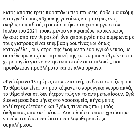
Εκτός από τις τρεις παραπάνω περιπτώσεις, ήρθε μία ακόμη
καταγγελία μιας 43χρονης γυναίκας και μητέρας ενός
ανήλικου παιδιού, η οποία μπήκε στο χειρουργείο τον
Ιούλιο του 2021 προκειμένου να αφαιρέσει καρκινικούς
όγκους από τον θυροειδή, ένα χειρουργείο που σύμφωνα με
τους γιατρούς είναι επέμβαση ρουτίνας και όπως
καταγγέλλει, οι γιατροί της έκοψαν το λαρυγγικό νεύρο, με
αποτέλεσμα να χάσει τη φωνή της και να μπαινοβγαίνει στα
χειρουργεία για να αντιμετωπιστούν οι επιπλοκές, που
προκάλεσαν προβλήματα και σε άλλα όργανα.
«Εγώ έμεινα 15 ημέρες στην εντατική, κινδύνευσε η ζωή μου.
Το θέμα δεν είναι ότι μου κόψανε το λαρυγγικό νεύρο απλά,
το θέμα είναι ότι δεν ήξεραν πώς να το αντιμετωπίσουν. Εγώ
έμεινα μέσα δύο μήνες στο νοσοκομείο, πήγα με τις
καλύτερες εξετάσεις και βγήκα, τι να σας πω, μισός
άνθρωπος από εκεί μέσα.... Δεν μιλούσα, οπότε χρειάστηκε
να κάνω από κει και έπειτα και λογοθεραπείες»,
συμπλήρωσε.