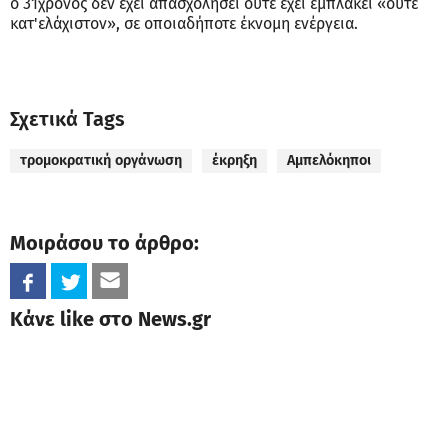
ο 31χρονος δεν έχει απασχολήσει ούτε έχει εμπλακεί «ούτε
κατ'ελάχιστον», σε οποιαδήποτε έκνομη ενέργεια.
Σχετικά Tags
τρομοκρατική οργάνωση
έκρηξη
Αμπελόκηποι
Μοιράσου το άρθρο:
Κάνε like στο News.gr