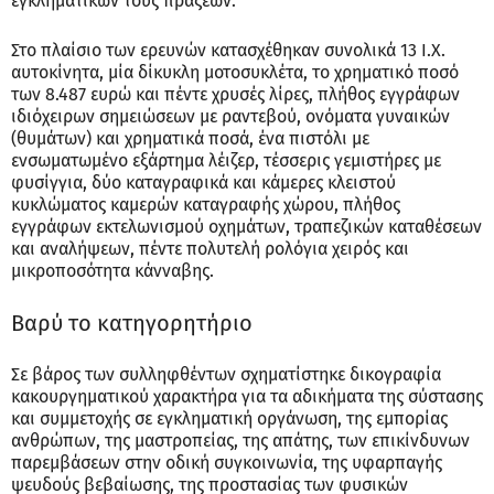
εγκληματικών τους πράξεων.
Στο πλαίσιο των ερευνών κατασχέθηκαν συνολικά 13 Ι.Χ.
αυτοκίνητα, μία δίκυκλη μοτοσυκλέτα, το χρηματικό ποσό
των 8.487 ευρώ και πέντε χρυσές λίρες, πλήθος εγγράφων
ιδιόχειρων σημειώσεων με ραντεβού, ονόματα γυναικών
(θυμάτων) και χρηματικά ποσά, ένα πιστόλι με
ενσωματωμένο εξάρτημα λέιζερ, τέσσερις γεμιστήρες με
φυσίγγια, δύο καταγραφικά και κάμερες κλειστού
κυκλώματος καμερών καταγραφής χώρου, πλήθος
εγγράφων εκτελωνισμού οχημάτων, τραπεζικών καταθέσεων
και αναλήψεων, πέντε πολυτελή ρολόγια χειρός και
μικροποσότητα κάνναβης.
Βαρύ το κατηγορητήριο
Σε βάρος των συλληφθέντων σχηματίστηκε δικογραφία
κακουργηματικού χαρακτήρα για τα αδικήματα της σύστασης
και συμμετοχής σε εγκληματική οργάνωση, της εμπορίας
ανθρώπων, της μαστροπείας, της απάτης, των επικίνδυνων
παρεμβάσεων στην οδική συγκοινωνία, της υφαρπαγής
ψευδούς βεβαίωσης, της προστασίας των φυσικών