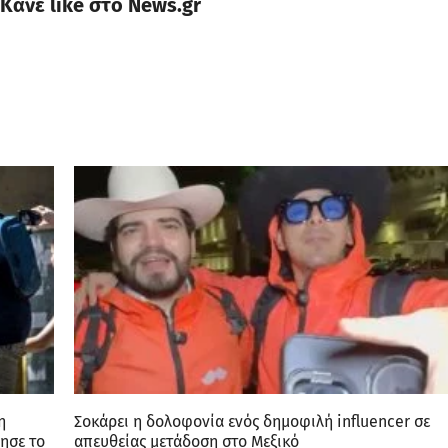
Κάνε like στο News.gr
η
Σοκάρει η δολοφονία ενός δημοφιλή influencer σε
ησε το
απευθείας μετάδοση στο Μεξικό