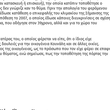
ν κατασκευή ή επισκευή), την οποία κατόπιν τοποθέτησε ο
ς δεν γνώριζε καν το θύμα. Πριν την απολογία του φερόμενου
 έδωσε κατάθεση ο επικεφαλής του κλιμακίου της Σήμανσης της
υπόθεση το 2007, ο οποίος έδωσε κάποιες διευκρινίσεις σε σχέσ
α, που οδήγησε στον 39χρονο, αλλά και για το χώρο του
έρας του, ο οποίος φέρεται να είπε, ότι ο ίδιος είχε
ς δουλειές για την οικογένεια Κουνάλη και σε άλλες οικίες.
λος της οικογένειας, ως το πρόσωπο που τον είχε φέρει σε επαφ
ου θύματος, ενώ σημείωσε, πως την τοποθέτηση της πόρτας την