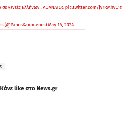
α σε γενεές Ελλήνων . ΑΘΑΝΑΤΟΣ
pic.twitter.com/jVrRMhvC1z
os (@PanosKammenos)
May 16, 2024
ς
Κάνε like στο News.gr