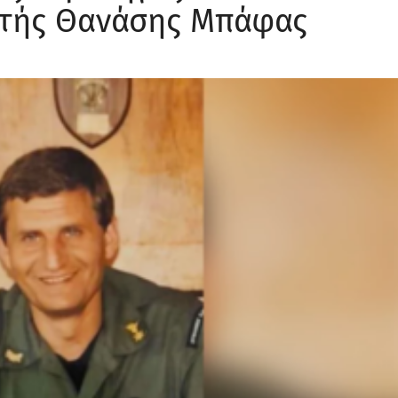
υτής Θανάσης Μπάφας