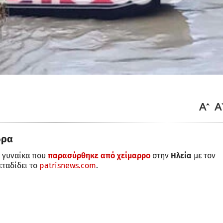
δρα
η γυναίκα που
παρασύρθηκε από χείμαρρο
στην
Ηλεία
με τον
ταδίδει το
patrisnews.com
.