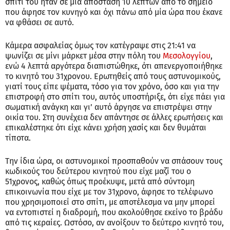
σπίτι του ήταν σε μια απόσταση 10 λεπτών από το σημείο
που άφησε τον κυνηγό και όχι πάνω από μία ώρα που έκανε
να φθάσει σε αυτό.
Κάμερα ασφαλείας όμως τον κατέγραψε στις 21:41 να
ψωνίζει σε μίνι μάρκετ μέσα στην πόλη του
Μεσολογγίου
,
ενώ 4 λεπτά αργότερα διαπιστώθηκε, ότι απενεργοποιήθηκε
το κινητό του 31χρονου. Ερωτηθείς από τους αστυνομικούς,
γιατί τους είπε ψέματα, τόσο για τον χρόνο, όσο και για την
επιστροφή στο σπίτι του, αυτός υποστήριξε, ότι είχε πάει για
σωματική ανάγκη και γι’ αυτό άργησε να επιστρέψει στην
οικία του. Στη συνέχεια δεν απάντησε σε άλλες ερωτήσεις και
επικαλέστηκε ότι είχε κάνει χρήση χασίς και δεν θυμάται
τίποτα.
Την ίδια ώρα, οι αστυνομικοί προσπαθούν να σπάσουν τους
κωδικούς του δεύτερου κινητού που είχε μαζί του ο
51χρονος, καθώς όπως προέκυψε, μετά από σύντομη
επικοινωνία που είχε με τον 31χρονο, άφησε το τελέφωνο
που χρησιμοποιεί στο σπίτι, με αποτέλεσμα να μην μπορεί
να εντοπιστεί η διαδρομή, που ακολούθησε εκείνο το βράδυ
από τις κεραίες. Ωστόσο, αν ανοίξουν το δεύτερο κινητό του,