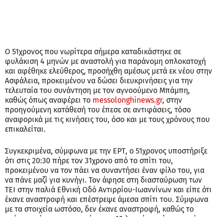
Ο 51χρονος που νωρίτερα σήμερα καταδικάστηκε σε
φυλάκιση 4 μηνών με αναστολή για παράνομη οπλοκατοχή
και αφέθηκε ελεύθερος, προσήχθη αμέσως μετά εκ νέου στην
Ασφάλεια, προκειμένου να δώσει διευκρινήσεις για την
τελευταία του συνάντηση με τον αγνοούμενο Μπάμπη,
καθώς όπως αναφέρει το
messolonghinews.gr
, στην
προηγούμενη κατάθεσή του έπεσε σε αντιφάσεις, τόσο
αναφορικά με τις κινήσεις του, όσο και με τους χρόνους που
επικαλείται.
Συγκεκριμένα, σύμφωνα με την ΕΡΤ, ο 51χρονος υποστήριξε
ότι στις 20:30 πήρε τον 31χρονο από το σπίτι του,
προκειμένου να τον πάει να συναντήσει έναν φίλο του, για
να πάνε μαζί για κυνήγι. Τον άφησε στη διασταύρωση των
ΤΕΙ στην παλιά Εθνική Οδό Αντιρρίου-Ιωαννίνων και είπε ότι
έκανε αναστροφή και επέστρεψε άμεσα σπίτι του. Σύμφωνα
με τα στοιχεία ωστόσο, δεν έκανε αναστροφή, καθώς το