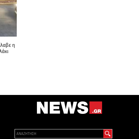
έλαβε η
λάκι