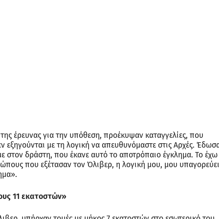
της έρευνας για την υπόθεση, προέκυψαν καταγγελίες, που
εν εξηγούνται με τη λογική να απευθυνόμαστε στις Αρχές. Έδωσ
ε στον δράστη, που έκανε αυτό το αποτρόπαιο έγκλημα. Το έχω
ρώπους που εξέτασαν τον Όλιβερ, η λογική μου, μου υπαγορεύε
ημα».
κους 11 εκατοστών»
ιβερ, υπήρχαν τομές με μήκος 7 εκατοστών στο εσωτερικό του