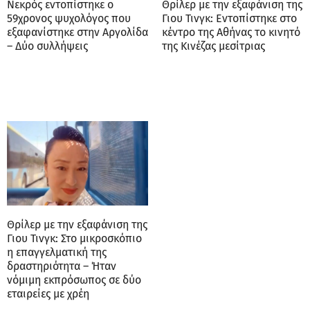
Νεκρός εντοπίστηκε ο
Θρίλερ με την εξαφάνιση της
59χρονος ψυχολόγος που
Γιου Τινγκ: Εντοπίστηκε στο
εξαφανίστηκε στην Αργολίδα
κέντρο της Αθήνας το κινητό
– Δύο συλλήψεις
της Κινέζας μεσίτριας
Θρίλερ με την εξαφάνιση της
Γιου Τινγκ: Στο μικροσκόπιο
η επαγγελματική της
δραστηριότητα – Ήταν
νόμιμη εκπρόσωπος σε δύο
εταιρείες με χρέη