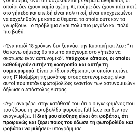
γενικότερα, είναι ότι ασχολούνται με θέματα άνθρωποι, οι
οποίοι δεν έχουν καμία σχέση. Ας πούμε: δεν έχουν πάει ποτέ
στο γήπεδο και επειδή είναι πολιτικοί, είναι υποχρεωμένοι
να ασχοληθούν με κάποια θέματα, τα οποία ούτε καν τα
γνωρίζουν. Το πρόβλημα είναι πολύ πιο μεγάλο και πολύ
πιο βαθύ.
«Ένα παιδί 18 χρόνων δεν ξυπνάει την Κυριακή και λέει: “τι
θα κάνω σήμερα; θα πάω το απόγευμα στο γήπεδο να
σκοτώσω έναν αστυνομικό”.
Υπάρχουν κάποιοι, οι οποίοι
καθοδηγούν αυτήν τη νοοτροπία και αυτήν τη
συμπεριφορά
. Είναι οι ίδιοι άνθρωποι, οι οποίοι πετάνε
στις 17 Νοέμβρη τις μολότοφ στους αστυνομικούς, είναι
αυτοί που πετάνε φωτοβολίδες εναντίον των αστυνομικών»
δήλωσε ο Απόστολος Λύτρας.
«Έχει αναφέρει στην κατάθεσή του ότι ο συγκεκριμένος που
του έδωσε τη φωτοβολίδα φορούσε full face και δεν τον
αναγνωρίζει.
Η δική μου αίσθηση είναι ότι φοβάται, ότι
προφανώς και ξέρει ποιος του έδωσε τη φωτοβολίδα και
φοβάται να μιλήσει
» υπογράμμισε.