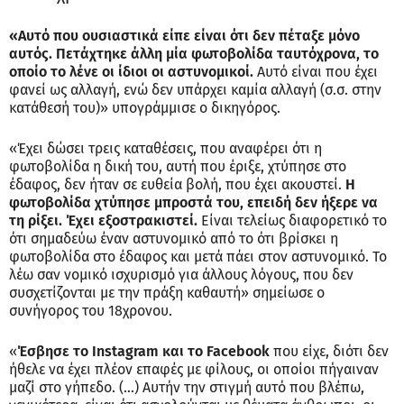
«Αυτό που ουσιαστικά είπε είναι ότι δεν πέταξε μόνο
αυτός. Πετάχτηκε άλλη μία φωτοβολίδα ταυτόχρονα, το
οποίο το λένε οι ίδιοι οι αστυνομικοί.
Αυτό είναι που έχει
φανεί ως αλλαγή, ενώ δεν υπάρχει καμία αλλαγή (σ.σ. στην
κατάθεσή του)» υπογράμμισε ο δικηγόρος.
«Έχει δώσει τρεις καταθέσεις, που αναφέρει ότι η
φωτοβολίδα η δική του, αυτή που έριξε, χτύπησε στο
έδαφος, δεν ήταν σε ευθεία βολή, που έχει ακουστεί.
Η
φωτοβολίδα χτύπησε μπροστά του, επειδή δεν ήξερε να
τη ρίξει. Έχει εξοστρακιστεί.
Είναι τελείως διαφορετικό το
ότι σημαδεύω έναν αστυνομικό από το ότι βρίσκει η
φωτοβολίδα στο έδαφος και μετά πάει στον αστυνομικό. Το
λέω σαν νομικό ισχυρισμό για άλλους λόγους, που δεν
συσχετίζονται με την πράξη καθαυτή» σημείωσε ο
συνήγορος του 18χρονου.
«
Έσβησε το Instagram και το Facebook
που είχε, διότι δεν
ήθελε να έχει πλέον επαφές με φίλους, οι οποίοι πήγαιναν
μαζί στο γήπεδο. (…) Αυτήν την στιγμή αυτό που βλέπω,